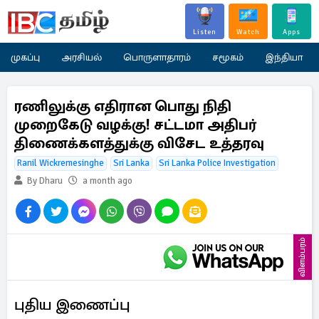
Listen
Watch
Apps
முகப்பு
அரசியல்
பொருளாதாரம்
சமூகம்
இந்தியா
ரணிலுக்கு எதிரான பொது நிதி
முறைகேடு வழக்கு! சட்டமா அதிபர்
திணைக்களத்துக்கு விசேட உத்தரவு
Ranil Wickremesinghe
Sri Lanka
Sri Lanka Police Investigation
By Dharu
a month ago
விளம்பரம்
புதிய இணைப்பு