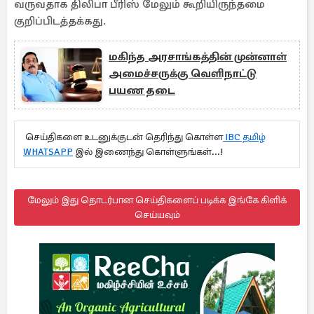
வருவதாக திலிபா பீரிஸ் மேலும் கூறியிருந்தமை
குறிப்பிடத்தக்கது.
மகிந்த அரசாங்கத்தின் முன்னாள்
அமைச்சருக்கு வெளிநாட்டு
பயண தடை
செய்திகளை உடனுக்குடன் தெரிந்து கொள்ள
IBC தமிழ்
WHATSAPP
இல் இணைந்து கொள்ளுங்கள்...!
மேலும் இது தொடர்பான செய்திகளைப் படிக்க இங்கே கிளிக்
செய்யவும்