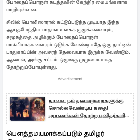
போதைப்பொருள் கடத்தலின் கேந்திர மையங்களாக
மாறியுள்ளன.
சிவில் பொலிஸாரால் கட்டுப்படுத்த முடியாத இந்த
ஆயுதமேந்திய பாதாள உலகக் குழுக்களையும்,
சமூகத்தை அழிக்கும் போதைப்பொருள்
மாஃபியாக்களையும் ஒடுக்க வேண்டியதே ஒரு நாட்டின்
பாதுகாப்பின் அவசரத் தேவையாக இருக்க வேண்டும்.
ஆனால், அங்கு சட்டம்-ஒழுங்கு முழுமையாகத்
தோற்றுப்போயுள்ளது.
Advertisement
நாளை நம் தலைமுறைகளுக்கு
சொல்லவேண்டிய கதை!
புராணங்கள் தோற்ற புனிதர்களின்
வரலாறு
பௌத்தமயமாக்கப்படும் தமிழர்