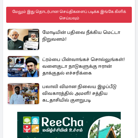
மேலும் இது தொடர்பான செய்திகளைப் படிக்க இங்கே கிளிக்
செய்யவும்
மோடியின் பதிவை நீக்கிய மெட்டா
நிறுவனம்!
ட்ரம்பை பின்வாங்கச் சொல்லுங்கள்!
வளைகுடா நாடுகளுக்கு ஈரான்
தாக்குதல் எச்சரிக்கை
பலாலி விமான நிலைய இழப்பீடு
விவகாரத்தில் அமளி! சத்திய
கடதாசியில் குளறுபடி