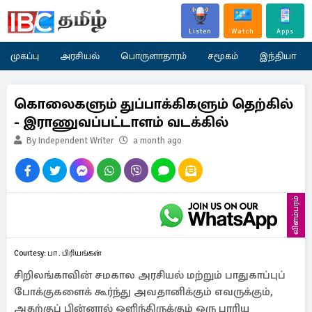
Listen
Watch
Apps
முகப்பு
அரசியல்
பொருளாதாரம்
சமூகம்
இந்தியா
கொலைகளும் துப்பாக்கிகளும் தெற்கில்
- இராணுவப்பட்டாளம் வடக்கில்
By Independent Writer
a month ago
விளம்பரம்
Courtesy: பா . பிரியங்கன்
சிறிலங்காவின் சமகால அரசியல் மற்றும் பாதுகாப்புப்
போக்குகளைக் கூர்ந்து அவதானிக்கும் எவருக்கும்,
அதற்குப் பின்னால் ஒளிந்திருக்கும் ஒரு பாரிய