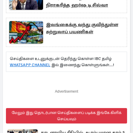
நிராகரித்த ஹர்ஷ டி சில்வா
இலங்கைக்கு வந்து குவிந்துள்ள
சுற்றுலாப் பயணிகள்
செய்திகளை உடனுக்குடன் தெரிந்து கொள்ள IBC தமிழ்
WHATSAPP CHANNEL
இல் இணைந்து கொள்ளுங்கள்...!
Advertisement
மேலும் இது தொடர்பான செய்திகளைப் படிக்க இங்கே கிளிக்
செய்யவும்
நாடளாவிய ரீதியில் ஆரம்பமான தரம் 5