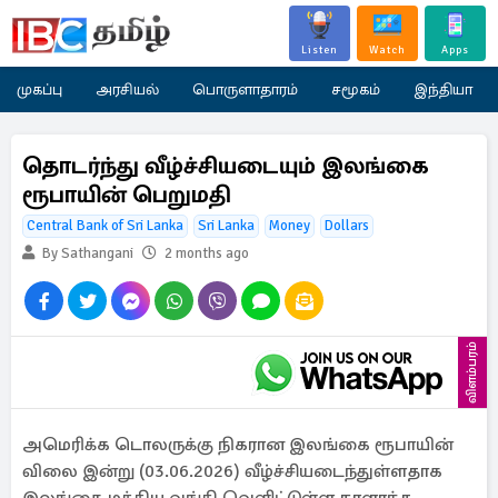
Listen
Watch
Apps
முகப்பு
அரசியல்
பொருளாதாரம்
சமூகம்
இந்தியா
தொடர்ந்து வீழ்ச்சியடையும் இலங்கை
ரூபாயின் பெறுமதி
Central Bank of Sri Lanka
Sri Lanka
Money
Dollars
By Sathangani
2 months ago
விளம்பரம்
அமெரிக்க டொலருக்கு நிகரான இலங்கை ரூபாயின்
விலை இன்று (03.06.2026) வீழ்ச்சியடைந்துள்ளதாக