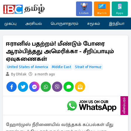
Listen
Watch
Apps
முகப்பு
அரசியல்
பொருளாதாரம்
சமூகம்
இந்தியா
ஈரானில் பதற்றம்! மீண்டும் போரை
ஆரம்பித்தது அமெரிக்கா - சீறிப்பாயும்
ஏவுகணைகள்
United States of America
Middle East
Strait of Hormuz
By Dhilak
a month ago
விளம்பரம்
ஹோர்முஸ் நீரிணையில் வர்த்தகக் கப்பல்கள் மீது