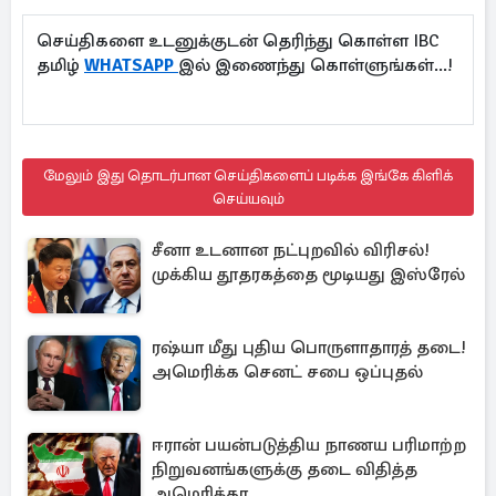
செய்திகளை உடனுக்குடன் தெரிந்து கொள்ள IBC
தமிழ்
WHATSAPP
இல் இணைந்து கொள்ளுங்கள்...!
மேலும் இது தொடர்பான செய்திகளைப் படிக்க இங்கே கிளிக்
செய்யவும்
சீனா உடனான நட்புறவில் விரிசல்!
முக்கிய தூதரகத்தை மூடியது இஸ்ரேல்
ரஷ்யா மீது புதிய பொருளாதாரத் தடை!
அமெரிக்க செனட் சபை ஒப்புதல்
ஈரான் பயன்படுத்திய நாணய பரிமாற்ற
நிறுவனங்களுக்கு தடை விதித்த
அமெரிக்கா