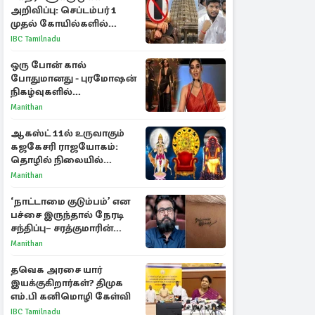
அறிவிப்பு: செப்டம்பர் 1
முதல் கோயில்களில்
மொபைலுக்கு தடை!
IBC Tamilnadu
ஒரு போன் கால்
போதுமானது - புரமோஷன்
நிகழ்வுகளில்
பங்கேற்காதது குறித்து
Manithan
நயன்தாரா ஓபன் டாக்!
ஆகஸ்ட் 11ல் உருவாகும்
கஜகேசரி ராஜயோகம்:
தொழில் நிலையில்
அதிர்ஷ்டம் பெறும் 3
Manithan
ராசிகள்!
‘நாட்டாமை குடும்பம்’ என
பச்சை இருந்தால் நேரடி
சந்திப்பு– சரத்குமாரின்
புதிய யோசனை
Manithan
தவெக அரசை யார்
இயக்குகிறார்கள்? திமுக
எம்.பி கனிமொழி கேள்வி
IBC Tamilnadu