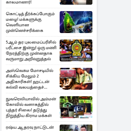
காலமானார்!
கொட்டித் தீர்க்கப்போகும்
மழை! மக்களுக்கு
வெளியான
முன்னெச்சரிக்கை
5ஆம் தர புலமைப்பரிசில்
பரீட்சை இன்று! ஒரு மணி
நேரத்திற்கு முன்னதாக
வருமாறு அறிவுறுத்தல்
அஸ்வெசும மோசடியில்
சிக்கிய மேலும் 2
அதிகாரிகள்! ஹட்டன்
கல்வி வலயத்தைச்
சேர்ந்த 6 ஆசிரியர்கள்
குறித்து விசாரணை
நுவரெலியாவில் அம்மன்
கோவில் வளாகத்தில்
புத்தர் சிலை! தடுத்து
நிறுத்திய கிராம மக்கள்
ரஷ்ய ஆதரவு நாட்டுடன்