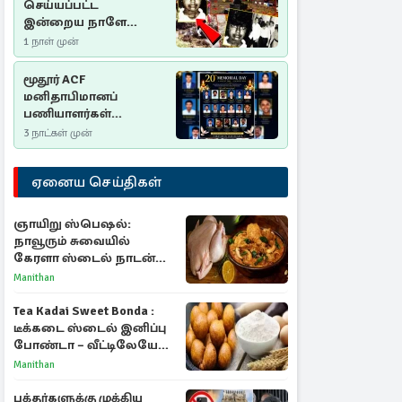
செய்யப்பட்ட
இன்றைய நாளே
செம்மணி
1 நாள் முன்
இனப்படுகொலை
தினம்…!
மூதூர் ACF
மனிதாபிமானப்
பணியாளர்கள்
படுகொலை (2006): 20
3 நாட்கள் முன்
ஆண்டுகளாகியும் நீதி
மறுக்கப்பட்ட
ஏனைய செய்திகள்
மனிதாபிமானப்
பேரவலம்
ஞாயிறு ஸ்பெஷல்:
நாவூரும் சுவையில்
கேரளா ஸ்டைல் நாடன்
சிக்கன் குழம்பு ரெசிபி!
Manithan
Tea Kadai Sweet Bonda :
டீக்கடை ஸ்டைல் இனிப்பு
போண்டா – வீட்டிலேயே
செய்வது எப்படி?
Manithan
பக்தர்களுக்கு முக்கிய