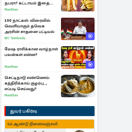
நபரா? கட்டாயம் இதை
தெரிந்து கொள்ளுங்கள்
Manithan
100 நாட்கள்: விரைவில்
வெளியாகும் தவெக
அரசின் சாதனை பட்டியல்
IBC Tamilnadu
மேஷ ராசிக்கான வாழ்நாள்
பலன்கள் என்ன?
Manithan
செட்டிநாடு எண்ணெய்
கத்திரிக்காய் குழம்பு..,
எப்படி செய்வது?
Manithan
துயர் பகிர்வு
4ம் ஆண்டு நினைவஞ்சலி