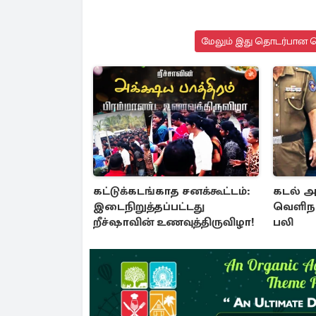
மேலும் இது தொடர்பான செ
கட்டுக்கடங்காத சனக்கூட்டம்:
கடல் அ
இடைநிறுத்தப்பட்டது
வெளிநா
றீச்ஷாவின் உணவுத்திருவிழா!
பலி