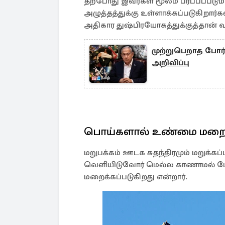
தற்போது இவர்கள் மூலம் பரப்பப்பட
அழுத்தத்துக்கு உள்ளாக்கப்படுகிறார்
அதிகார துஷ்பிரயோகத்துக்குத்தான் வழ
முற்றுபெறாத போர் 
அறிவிப்பு
பொய்களால் உண்மை மறைக்
மறுபக்கம் ஊடக சுதந்திரமும் மறுக
வெளியிடுவோர் மெல்ல காணாமல் போ
மறைக்கப்படுகிறது என்றார்.