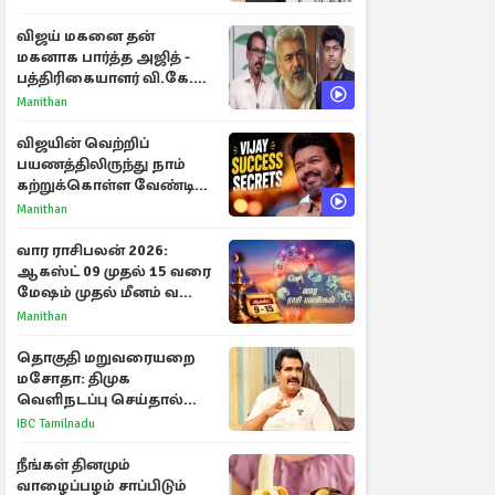
விஜய் மகனை தன்
மகனாக பார்த்த அஜித் -
பத்திரிகையாளர் வி.கே.
சுந்தர் ஓபன் டாக்!
Manithan
விஜயின் வெற்றிப்
பயணத்திலிருந்து நாம்
கற்றுக்கொள்ள வேண்டிய
முக்கிய 3 விடயங்கள்!
Manithan
வார ராசிபலன் 2026:
ஆகஸ்ட் 09 முதல் 15 வரை
மேஷம் முதல் மீனம் வரை
முழு பலன்கள்
Manithan
தொகுதி மறுவரையறை
மசோதா: திமுக
வெளிநடப்பு செய்தால்
ஆதரவாகவே கருதப்படும்
IBC Tamilnadu
– அமைச்சர் நிர்மல்குமார்
நீங்கள் தினமும்
வாழைப்பழம் சாப்பிடும்