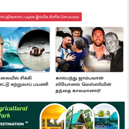
ய்திகளைப் படிக்க இங்கே கிளிக் செய்யவும்
லையில் சிக்கி
கால்பந்து ஜாம்பவான்
ட்டு சுற்றுலாப் பயணி
லியோனல் மெஸ்ஸியின்
தந்தை காலமானார்!