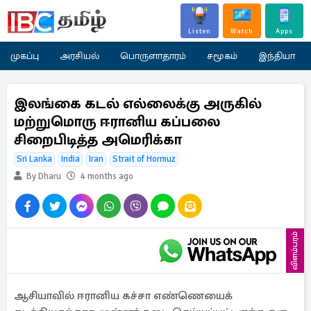
Listen
Watch
Apps
முகப்பு
அரசியல்
பொருளாதாரம்
சமூகம்
இந்தியா
இலங்கை கடல் எல்லைக்கு அருகில்
மற்றுமொரு ஈரானிய கப்பலை
சிறைபிடித்த அமெரிக்கா
Sri Lanka
India
Iran
Strait of Hormuz
By Dharu
4 months ago
விளம்பரம்
ஆசியாவில் ஈரானிய கச்சா எண்ணெயைக்