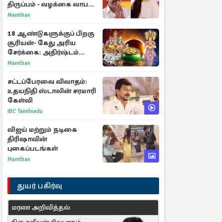
திருப்பம் - வழக்கை வாபஸ்
பெற்ற சங்கீதா!
Manithan
18 ஆண்டுகளுக்குப் பிறகு
சூரியன்- கேது அரிய
சேர்க்கை: அதிர்ஷ்டம்
பெறும் 3 ராசிகள்!
Manithan
சட்டப்பேரவை விவாதம்:
உதயநிதி ஸ்டாலின் சரமாரி
கேள்வி
IBC Tamilnadu
விஜய் மற்றும் நடிகை
திரிஷாவின்
புகைப்படங்கள்
Manithan
துயர் பகிர்வு
மரண அறிவித்தல்