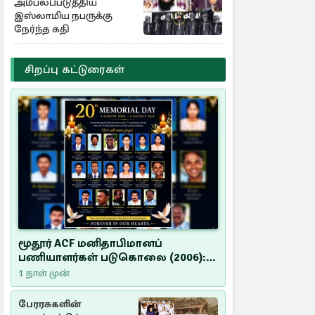
அம்பலப்படுத்திய
இஸ்லாமிய நபருக்கு
நேர்ந்த கதி
சிறப்பு கட்டுரைகள்
மூதூர் ACF மனிதாபிமானப்
பணியாளர்கள் படுகொலை (2006):
20 ஆண்டுகளாகியும் நீதி
1 நாள் முன்
மறுக்கப்பட்ட மனிதாபிமானப்
பேரவலம்
பேரரசுகளின்