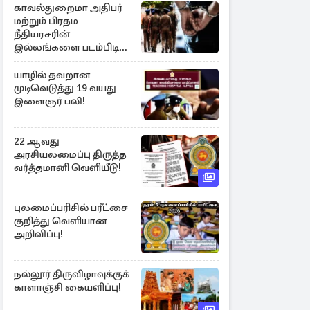
காவல்துறைமா அதிபர்
மற்றும் பிரதம
நீதியரசரின்
இல்லங்களை படம்பிடித்த
சந்தேக நபர் கைது!
யாழில் தவறான
முடிவெடுத்து 19 வயது
இளைஞர் பலி!
22 ஆவது
அரசியலமைப்பு திருத்த
வர்த்தமானி வெளியீடு!
புலமைப்பரிசில் பரீட்சை
குறித்து வெளியான
அறிவிப்பு!
நல்லூர் திருவிழாவுக்குக்
காளாஞ்சி கையளிப்பு!