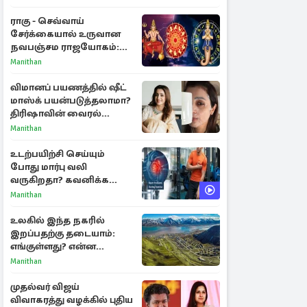
ராகு - செவ்வாய்
சேர்க்கையால் உருவான
நவபஞ்சம ராஜயோகம்:
அதிர்ஷ்டம் பெறும் 3
Manithan
ராசிகள்!
விமானப் பயணத்தில் ஷீட்
மாஸ்க் பயன்படுத்தலாமா?
திரிஷாவின் வைரல்
செல்ஃபிக்கு மருத்துவர்
Manithan
விளக்கம்
உடற்பயிற்சி செய்யும்
போது மார்பு வலி
வருகிறதா? கவனிக்க
வேண்டிய எச்சரிக்கை
Manithan
அறிகுறிகள்
உலகில் இந்த நகரில்
இறப்பதற்கு தடையாம்:
எங்குள்ளது? என்ன
காரணம் தெரியுமா?
Manithan
முதல்வர் விஜய்
விவாகரத்து வழக்கில் புதிய