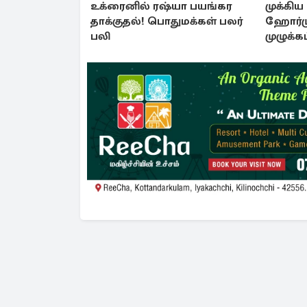
உக்ரைனில் ரஷ்யா பயங்கர
முக்கிய
தாக்குதல்! பொதுமக்கள் பலர்
ஹோர்ம
பலி
முழுக்கட
கொண்டு