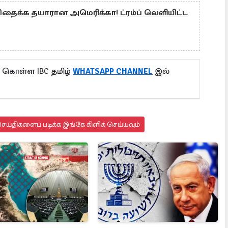
ிதைக்க தயாரான அமெரிக்கா! ட்ரம்ப் வெளியிட்ட
ு கொள்ள IBC தமிழ்
WHATSAPP CHANNEL
இல்
ய்திகளைப் படிக்க இங்கே கிளிக் செய்யவும்