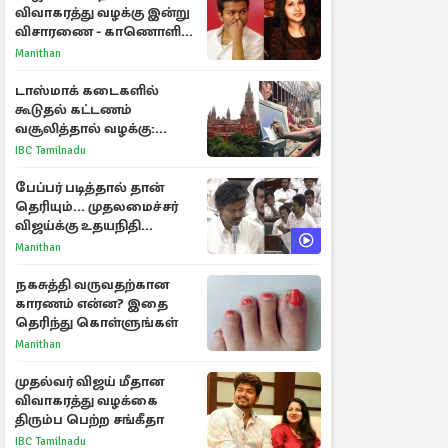
விவாகரத்து வழக்கு இன்று
விசாரணை - காணொளி
மூலம் ஆஜராக வாய்ப்பு
Manithan
டாஸ்மாக் கடைகளில்
கூடுதல் கட்டணம்
வசூலித்தால் வழக்கு:
சென்னை உயர்நீதிமன்றம்
IBC Tamilnadu
உத்தரவு
பேப்பர் படித்தால் தான்
தெரியும்... முதலமைச்சர்
விஜய்க்கு உதயநிதி
ஸ்டாலின் பதிலடி
Manithan
நகசுத்தி வருவதற்கான
காரணம் என்ன? இதை
தெரிந்து கொள்ளுங்கள்
Manithan
முதல்வர் விஜய் மீதான
விவாகரத்து வழக்கை
திரும்ப பெற்ற சங்கீதா
IBC Tamilnadu