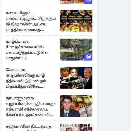
சுவையிலும்...
பண்பாட்டிலும்... சிறக்கும்
றீ(ச்)ஷாவின் அட்சய
பாத்திரம் உணவுத்
திருவிழா ஆரம்பம்
யாழ்ப்பாண
சிறைச்சாலையில்
பலப்படுத்தப்பட்டுள்ள
பாதுகாப்பு!
கோட்டபய
ராஜபக்சவிற்கு யாழ்
நீதிவான் நீதிமன்றம்
பிறப்பித்த விசேட
உத்தரவு!
நாடாளுமன்ற
உறுப்பினரின் புதிய மாதச்
சம்பளம்! சர்ச்சையை
கிளப்பிய அர்ச்சுனாவின்
அறிக்கை
சஹ்ரானின் திட்டத்தை