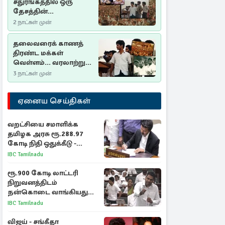
சதுரங்கத்தில் ஒரு
தேசத்தின்
தீர்க்கதரிசனம் :
2 நாட்கள் முன்
சுதுமலை பிரகடனம்
ஒரு வரலாற்றுப் பாடம்
தலைவரைக் காணத்
திரண்ட மக்கள்
வெள்ளம்... வரலாற்றுச்
சிறப்புமிக்க சுதுமலைப்
3 நாட்கள் முன்
பிரகடனம்…
ஏனைய செய்திகள்
வறட்சியை சமாளிக்க
தமிழக அரசு ரூ.288.97
கோடி நிதி ஒதுக்கீடு -
வெளியான அரசாணை
IBC Tamilnadu
ரூ.900 கோடி லாட்டரி
நிறுவனத்திடம்
நன்கொடை வாங்கியது
ஏன்? உதயநிதி - ஆதவ்
IBC Tamilnadu
விவாதம்
விஜய் - சங்கீதா