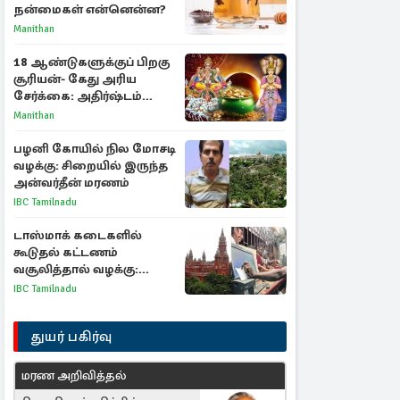
நன்மைகள் என்னென்ன?
Manithan
18 ஆண்டுகளுக்குப் பிறகு
சூரியன்- கேது அரிய
சேர்க்கை: அதிர்ஷ்டம்
பெறும் 3 ராசிகள்!
Manithan
பழனி கோயில் நில மோசடி
வழக்கு: சிறையில் இருந்த
அன்வர்தீன் மரணம்
IBC Tamilnadu
டாஸ்மாக் கடைகளில்
கூடுதல் கட்டணம்
வசூலித்தால் வழக்கு:
சென்னை உயர்நீதிமன்றம்
IBC Tamilnadu
உத்தரவு
துயர் பகிர்வு
மரண அறிவித்தல்