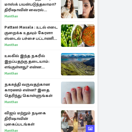
மாஸ்க் பயன்படுத்தலாமா?
திரிஷாவின் வைரல்
செல்ஃபிக்கு மருத்துவர்
Manithan
விளக்கம்
Pattani Masala : உடல் எடை
குறைக்க உதவும் கேரளா
ஸ்டைல் பச்சை பட்டாணி
கிரேவி
Manithan
உலகில் இந்த நகரில்
இறப்பதற்கு தடையாம்:
எங்குள்ளது? என்ன
காரணம் தெரியுமா?
Manithan
நகசுத்தி வருவதற்கான
காரணம் என்ன? இதை
தெரிந்து கொள்ளுங்கள்
Manithan
விஜய் மற்றும் நடிகை
திரிஷாவின்
புகைப்படங்கள்
Manithan