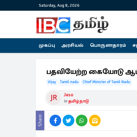
Saturday, Aug 8, 2026
முகப்பு
அரசியல்
பொருளாதாரம்
ச
பதவியேற்ற கையோடு ஆட்ட
Vijay
Tamil nadu
Chief Minister of Tamil Nadu
Jaso
in
தமிழ்நாடு
Share