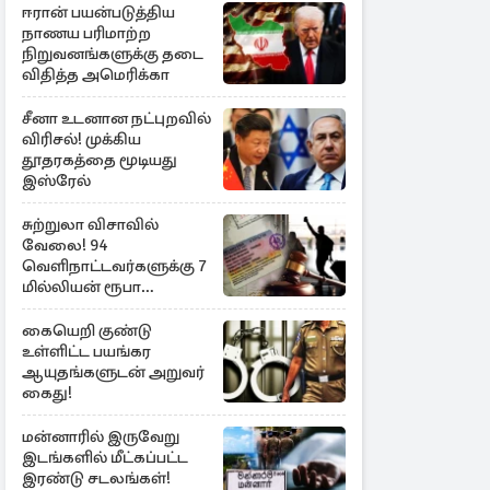
ஈரான் பயன்படுத்திய
நாணய பரிமாற்ற
நிறுவனங்களுக்கு தடை
விதித்த அமெரிக்கா
சீனா உடனான நட்புறவில்
விரிசல்! முக்கிய
தூதரகத்தை மூடியது
இஸ்ரேல்
சுற்றுலா விசாவில்
வேலை! 94
வெளிநாட்டவர்களுக்கு 7
மில்லியன் ரூபா
அபராதம்
கையெறி குண்டு
உள்ளிட்ட பயங்கர
ஆயுதங்களுடன் அறுவர்
கைது!
மன்னாரில் இருவேறு
இடங்களில் மீட்கப்பட்ட
இரண்டு சடலங்கள்!