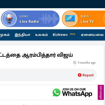
Listen
Watch
Live Radio
Live TV
மூகம்
இந்தியா
உலகம்
BizNews
ஏனையவை
New
த்தை ஆரம்பித்தார் விஜய்
3 months ago
Report
விளம்பரம்