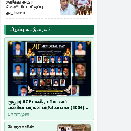
குறித்து அநுர
வெளியிட்ட சிறப்பு
அறிக்கை
சிறப்பு கட்டுரைகள்
மூதூர் ACF மனிதாபிமானப்
பணியாளர்கள் படுகொலை (2006):
20 ஆண்டுகளாகியும் நீதி
1 நாள் முன்
மறுக்கப்பட்ட மனிதாபிமானப்
பேரவலம்
பேரரசுகளின்