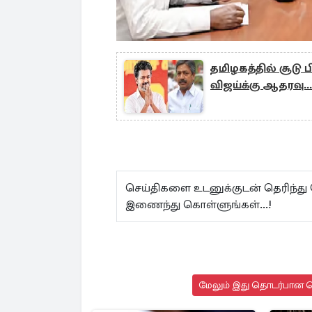
தமிழகத்தில் சூடு ப
விஜய்க்கு ஆதரவு...
செய்திகளை உடனுக்குடன் தெரிந்து
இணைந்து கொள்ளுங்கள்...!
மேலும் இது தொடர்பான செ