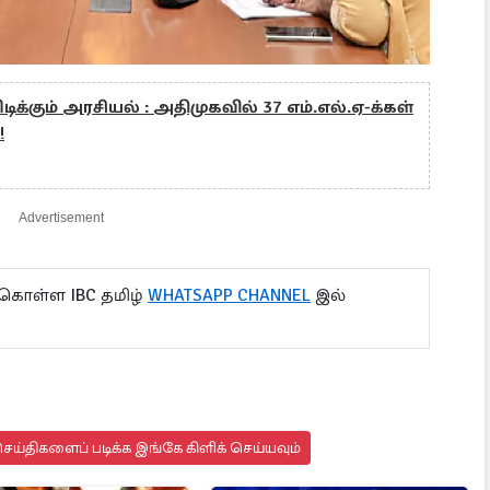
ிடிக்கும் அரசியல் : அதிமுகவில் 37 எம்.எல்.ஏ-க்கள்
!
Advertisement
 கொள்ள IBC தமிழ்
WHATSAPP CHANNEL
இல்
ய்திகளைப் படிக்க இங்கே கிளிக் செய்யவும்