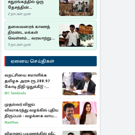
சதுரங்கத்தில் ஒரு
தேசத்தின்
தீர்க்கதரிசனம் :
2 நாட்கள் முன்
சுதுமலை பிரகடனம்
ஒரு வரலாற்றுப் பாடம்
தலைவரைக் காணத்
திரண்ட மக்கள்
வெள்ளம்... வரலாற்றுச்
சிறப்புமிக்க சுதுமலைப்
3 நாட்கள் முன்
பிரகடனம்…
ஏனைய செய்திகள்
வறட்சியை சமாளிக்க
தமிழக அரசு ரூ.288.97
கோடி நிதி ஒதுக்கீடு -
வெளியான அரசாணை
IBC Tamilnadu
முதல்வர் விஜய்
விவாகரத்து வழக்கில் புதிய
திருப்பம் - வழக்கை வாபஸ்
பெற்ற சங்கீதா!
Manithan
விமானப் பயணத்தில் ஷீட்