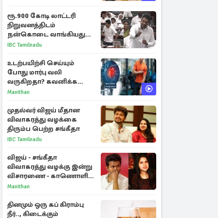
ரூ.900 கோடி லாட்டரி
நிறுவனத்திடம்
நன்கொடை வாங்கியது
ஏன்? உதயநிதி - ஆதவ்
IBC Tamilnadu
விவாதம்
உடற்பயிற்சி செய்யும்
போது மார்பு வலி
வருகிறதா? கவனிக்க
வேண்டிய எச்சரிக்கை
Manithan
அறிகுறிகள்
முதல்வர் விஜய் மீதான
விவாகரத்து வழக்கை
திரும்ப பெற்ற சங்கீதா
IBC Tamilnadu
விஜய் - சங்கீதா
விவாகரத்து வழக்கு இன்று
விசாரணை - காணொளி
மூலம் ஆஜராக வாய்ப்பு
Manithan
தினமும் ஒரு கப் கிராம்பு
நீர்.., கிடைக்கும்