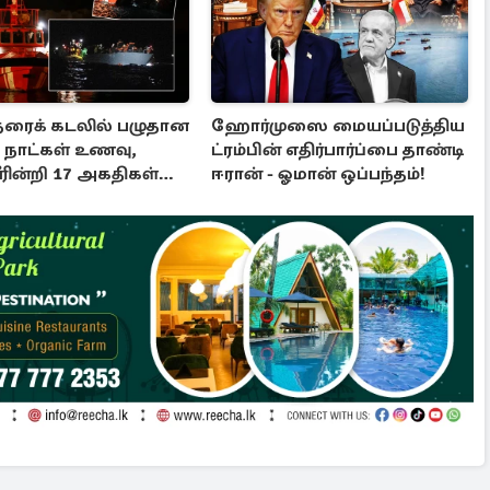
தரைக் கடலில் பழுதான
ஹோர்முஸை மையப்படுத்திய
5 நாட்கள் உணவு,
ட்ரம்பின் எதிர்பார்ப்பை தாண்டி
ின்றி 17 அகதிகள்
ஈரான் - ஓமான் ஒப்பந்தம்!
்பு