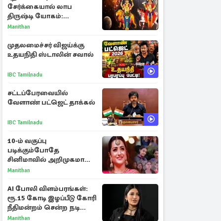
சேர்க்கையால் லாப
திருஷ்டி யோகம்:
அதிர்ஷ்டம் பெறும் டாப் 3
Manithan
ராசிகள்!
முதலமைச்சர் விஜய்க்கு
உதயநிதி ஸ்டாலின் சவால்
IBC Tamilnadu
சட்டப்பேரவையில்
வேளாண் பட்ஜெட் தாக்கல்
IBC Tamilnadu
10-ம் வகுப்பு
படிக்கும்போதே
சினிமாவில் அறிமுகமான
த்ரிஷா! உண்மையை
Manithan
பகிர்ந்த இயக்குநர் பிரவீன்
காந்தி
AI போலி விளம்பரங்கள்:
ரூ.15 கோடி இழப்பீடு கோரி
நீதிமன்றம் சென்ற நடிகை
ஸ்ருதி ஹாசன்!
Manithan