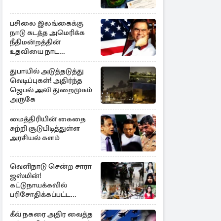
பசிலை இலங்கைக்கு
நாடு கடத்த அமெரிக்க
நீதிமன்றத்தின்
உதவியை நாட
அரசாங்கம் முடிவு
துபாயில் அடுத்தடுத்து
வெடிப்புகள்! அதிர்ந்த
ஜெபல் அலி துறைமுகம்
அருகே
மைத்திரியின் கைதை
சுற்றி சூடுபிடித்துள்ள
அரசியல் களம்
வெளிநாடு சென்ற சாரா
ஜஸ்மின்!
கட்டுநாயக்கவில்
பரிசோதிக்கப்பட்ட
CCTVவில்
வெளிச்சத்துக்கு வந்த
கீவ் நகரை அதிர வைத்த