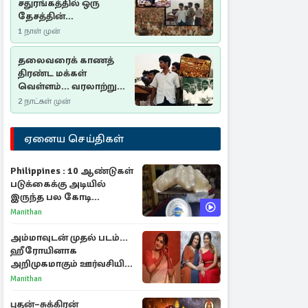
சதுரங்கத்தில் ஒரு
தேசத்தின்
தீர்க்கதரிசனம் :
1 நாள் முன்
சுதுமலை பிரகடனம்
ஒரு வரலாற்றுப் பாடம்
தலைவரைக் காணத்
திரண்ட மக்கள்
வெள்ளம்... வரலாற்றுச்
சிறப்புமிக்க சுதுமலைப்
2 நாட்கள் முன்
பிரகடனம்…
ஏனைய செய்திகள்
Philippines : 10 ஆண்டுகள்
படுக்கைக்கு அடியில்
இருந்த பல கோடி
மதிப்புள்ள அரிய முத்து!
Manithan
அம்மாவுடன் முதல் படம்...
ஹீரோயினாக
அறிமுகமாகும் ஊர்வசியின்
மகள் தேஜலட்சுமி!
Manithan
புதன்–சுக்கிரன்