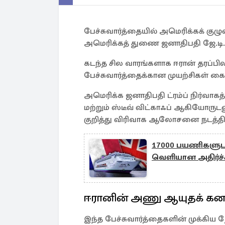
பேச்சுவார்த்தையில் அமெரிக்கக் குழ
அமெரிக்கத் துணை ஜனாதிபதி ஜே.டி.வ
கடந்த சில வாரங்களாக ஈரான் தரப்பிலி
பேச்சுவார்த்தைக்கான முயற்சிகள் க
அமெரிக்க ஜனாதிபதி ட்ரம்ப் நிர்வாக
மற்றும் ஸ்டீவ் விட்காஃப் ஆகியோருடன
குறித்து விரிவாக ஆலோசனை நடத்தியத
17000 பயணிகளுடன்
வெளியான அதிர்ச்
ஈரானின் அணு ஆயுதக் கன
இந்த பேச்சுவார்த்தைகளின் முக்கிய ந