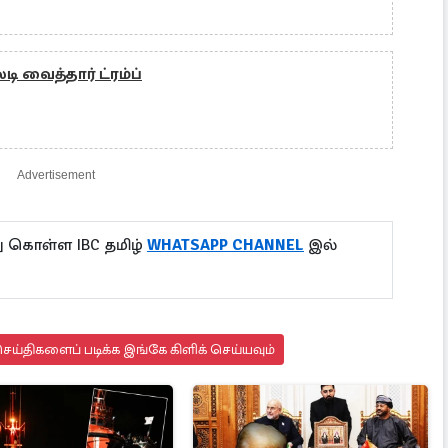
 வைத்தார் ட்ரம்ப்
Advertisement
ு கொள்ள IBC தமிழ்
WHATSAPP CHANNEL
இல்
ய்திகளைப் படிக்க இங்கே கிளிக் செய்யவும்