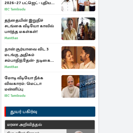
2026–27 பட்ஜெட் - புதிய
நலத்திட்டங்கள்
IBC Tamilnadu
என்னென்ன?
தந்தையின் இறுதிச்
சடங்கை வீடியோ காலில்
பார்த்த மகள்கள்!
Manithan
நான் சூர்யாவை விட 3
மடங்கு அதிகம்
சம்பாதித்தேன்- நடிகை
ஜோதிகா
Manithan
மோடி வீடியோ நீக்க
விவகாரம்: மெட்டா
மன்னிப்பு
IBC Tamilnadu
துயர் பகிர்வு
மரண அறிவித்தல்