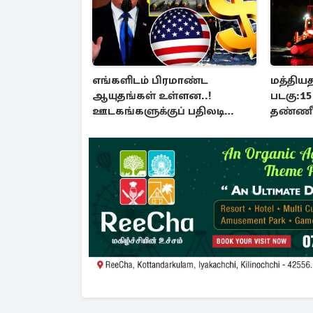
எங்களிடம் பிரமாண்ட
மத்திய
ஆயுதங்கள் உள்ளன..!
படகு:1
ஊடகங்களுக்குப் பதிலடி
தண்ணீர
கொடுத்த ட்ரம்ப்
உயிரிழப