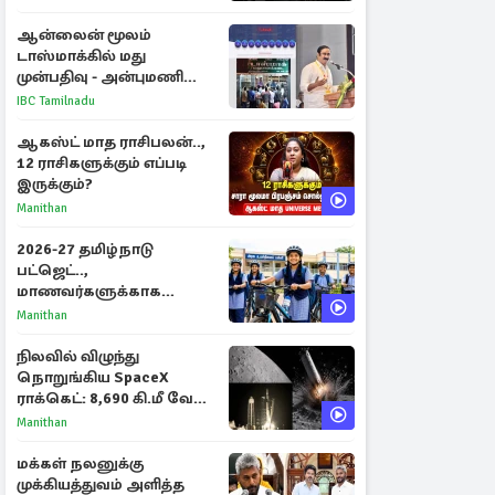
ஆன்லைன் மூலம்
டாஸ்மாக்கில் மது
முன்பதிவு - அன்புமணி
ராமதாஸ் எதிர்ப்பு
IBC Tamilnadu
ஆகஸ்ட் மாத ராசிபலன்..,
12 ராசிகளுக்கும் எப்படி
இருக்கும்?
Manithan
2026-27 தமிழ்நாடு
பட்ஜெட்..,
மாணவர்களுக்காக
வெளியான முக்கிய
Manithan
அறிவிப்புகள்
நிலவில் விழுந்து
நொறுங்கிய SpaceX
ராக்கெட்: 8,690 கி.மீ வேக
மோதலால் உருவான புதிய
Manithan
பள்ளம்!
மக்கள் நலனுக்கு
முக்கியத்துவம் அளித்த