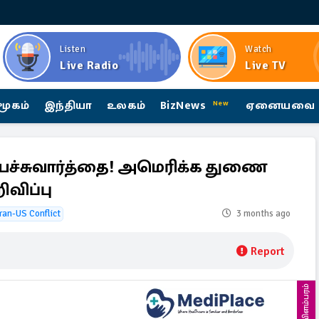
Listen
Watch
Live Radio
Live TV
மூகம்
இந்தியா
உலகம்
BizNews
ஏனையவை
New
ச்சுவார்த்தை! அமெரிக்க துணை
விப்பு
Iran-US Conflict
3 months ago
Report
விளம்பரம்