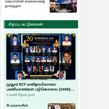
தகவல்
ரஷ்யாவின் ஏவுகணைத்
தாக்குதல்
சிறப்பு கட்டுரைகள்
மூதூர் ACF மனிதாபிமானப்
பணியாளர்கள் படுகொலை (2006):
20 ஆண்டுகளாகியும் நீதி
4 மணி நேரம் முன்
மறுக்கப்பட்ட மனிதாபிமானப்
பேரவலம்
பேரரசுகளின்