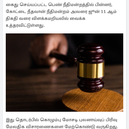
கைது செய்யப்பட்ட பெண் நீதிமன்றத்தில் பின்னர்,
கோட்டை நீதவான் நீதிமன்றம் அவரை ஜூன் 11 ஆம்
திகதி வரை விளக்கமறியலில் வைக்க
உத்தரவிட்டுள்ளது.
இது தொடர்பில் கொழும்பு மோசடி புலனாய்வுப் பிரிவு
மேலதிக விசாரணைகளை மேற்கொண்டு வருகிறது.