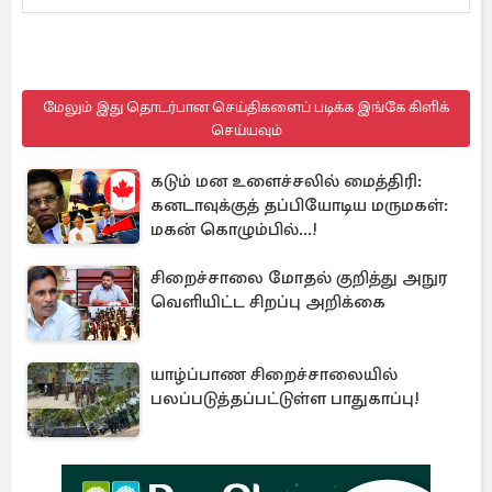
மேலும் இது தொடர்பான செய்திகளைப் படிக்க இங்கே கிளிக்
செய்யவும்
கடும் மன உளைச்சலில் மைத்திரி:
கனடாவுக்குத் தப்பியோடிய மருமகள்:
மகன் கொழும்பில்...!
சிறைச்சாலை மோதல் குறித்து அநுர
வெளியிட்ட சிறப்பு அறிக்கை
யாழ்ப்பாண சிறைச்சாலையில்
பலப்படுத்தப்பட்டுள்ள பாதுகாப்பு!