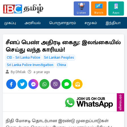
Listen
Watch
Apps
முகப்பு
அரசியல்
பொருளாதாரம்
சமூகம்
இந்தியா
சீனப் பெண் அதிரடி கைது: இலங்கையில்
செய்து வந்த காரியம்!
CID - Sri Lanka Police
Sri Lankan Peoples
Sri Lanka Police Investigation
China
By Dhilak
a year ago
விளம்பரம்
நிதி மோசடி தொடர்பான இரண்டு முறைப்பாடுகள்