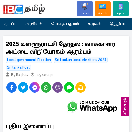
Listen
Watch
Apps
முகப்பு
அரசியல்
பொருளாதாரம்
சமூகம்
இந்தியா
2025 உள்ளூராட்சி தேர்தல் : வாக்காளர்
அட்டை விநியோகம் ஆரம்பம்
Local government Election
Sri Lankan local elections 2023
Sri lanka Post
By Raghav
a year ago
விளம்பரம்
புதிய இணைப்பு