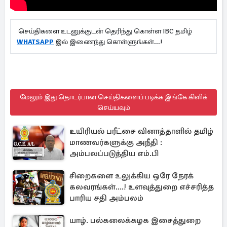
செய்திகளை உடனுக்குடன் தெரிந்து கொள்ள IBC தமிழ்
WHATSAPP
இல் இணைந்து கொள்ளுங்கள்...!
மேலும் இது தொடர்பான செய்திகளைப் படிக்க இங்கே கிளிக்
செய்யவும்
உயிரியல் பரீட்சை வினாத்தாளில் தமிழ்
மாணவர்களுக்கு அநீதி :
அம்பலப்படுத்திய எம்.பி
சிறைகளை உலுக்கிய ஒரே நேரக்
கலவரங்கள்....! உளவுத்துறை எச்சரித்த
பாரிய சதி அம்பலம்
யாழ். பல்கலைக்கழக இசைத்துறை