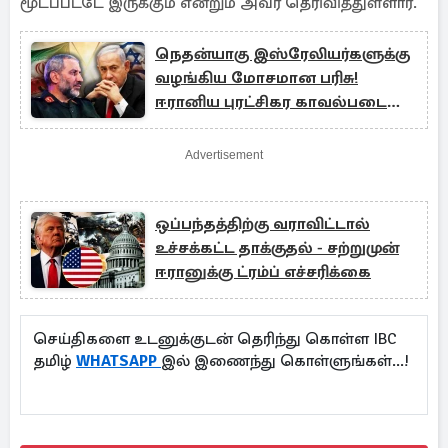
மூடப்பட்டே இருக்கும் என்றும் அவர் தெரிவித்துள்ளார்.
நெதன்யாகு இஸ்ரேலியர்களுக்கு
வழங்கிய மோசமான பரிசு!
ஈரானிய புரட்சிகர காவல்படை
தளபதி கேலி
Advertisement
ஒப்பந்தத்திற்கு வராவிட்டால்
உச்சக்கட்ட தாக்குதல் - சற்றுமுன்
ஈரானுக்கு ட்ரம்ப் எச்சரிக்கை
செய்திகளை உடனுக்குடன் தெரிந்து கொள்ள IBC
தமிழ்
WHATSAPP
இல் இணைந்து கொள்ளுங்கள்...!