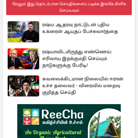
மேலும் இது தொடர்பான செய்திகளைப் படிக்க இங்கே கிளிக்
செய்யவும்
ரஷ்ய ஆதரவு நாட்டுடன் புதிய
உக்ரைன் ஆயுதப் பேச்சுவார்த்தை
ரஷ்யாவிடமிருந்து எண்ணெய்:
எரிவாயு இறக்குமதி செய்யும்
நாடுகளுக்கு பேரிடி!
கவலைக்கிடமான நிலையில் ஈரான்
உச்ச தலைவர் - விரைவில் மறைவு
குறித்த செய்தி