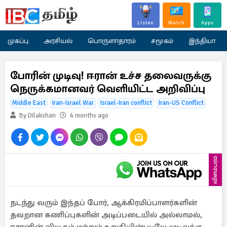
Listen
Watch
Apps
முகப்பு
அரசியல்
பொருளாதாரம்
சமூகம்
இந்தியா
போரின் முடிவு! ஈரான் உச்ச தலைவருக்கு
நெருக்கமானவர் வெளியிட்ட அறிவிப்பு
Middle East
Iran-Israel War
Israel-Iran conflict
Iran-US Conflict
By Dilakshan
4 months ago
விளம்பரம்
நடந்து வரும் இந்தப் போர், ஆக்கிரமிப்பாளர்களின்
தவறான கணிப்புகளின் அடிப்படையில் அல்லாமல்,