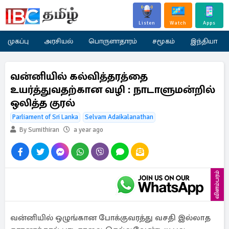
Listen
Watch
Apps
முகப்பு
அரசியல்
பொருளாதாரம்
சமூகம்
இந்தியா
வன்னியில் கல்வித்தரத்தை
உயர்த்துவதற்கான வழி : நாடாளுமன்றில்
ஒலித்த குரல்
Parliament of Sri Lanka
Selvam Adaikalanathan
By Sumithiran
a year ago
விளம்பரம்
வன்னியில் ஒழுங்கான போக்குவரத்து வசதி இல்லாத