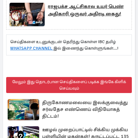
ராஜபக்ச ஆட்சிகால உயர் பெண்
அதிகாரி ஒருவர் அதிரடி கைது!
செய்திகளை உடனுக்குடன் தெரிந்து கொள்ள IBC தமிழ்
WHATSAPP CHANNEL
இல் இணைந்து கொள்ளுங்கள்...!
மேலும் இது தொடர்பான செய்திகளைப் படிக்க இங்கே கிளிக்
செய்யவும்
திருகோணமலையை இலக்குவைத்து
சர்வதேச எண்ணெய் விநியோகத்
திட்டம்!
ஊழல் முறைப்பாட்டில் சிக்கிய முக்கிய
புள்ளியின் மகன்கள்! சுருட்டப்பட்ட 135