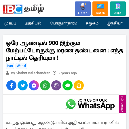
Listen
Watch
Apps
முகப்பு
அரசியல்
பொருளாதாரம்
சமூகம்
இந்தியா
ஒரே ஆண்டில் 900 இற்கும்
மேற்பட்டோருக்கு மரண தண்டனை : எந்த
நாட்டில் தெரியுமா !
Iran
World
By Shalini Balachandran
2 years ago
விளம்பரம்
கடந்த ஒன்பது ஆண்டுகளில் அதிகபட்சமாக ஈரானில்