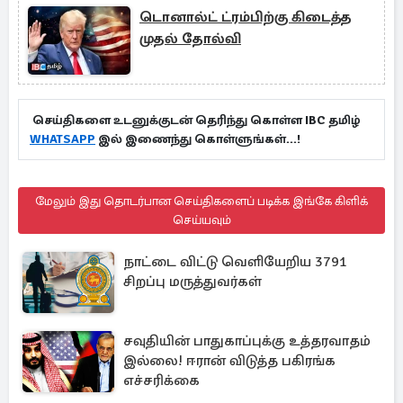
டொனால்ட் ட்ரம்பிற்கு கிடைத்த
முதல் தோல்வி
செய்திகளை உடனுக்குடன் தெரிந்து கொள்ள IBC தமிழ்
WHATSAPP
இல் இணைந்து கொள்ளுங்கள்...!
மேலும் இது தொடர்பான செய்திகளைப் படிக்க இங்கே கிளிக்
செய்யவும்
நாட்டை விட்டு வெளியேறிய 3791
சிறப்பு மருத்துவர்கள்
சவுதியின் பாதுகாப்புக்கு உத்தரவாதம்
இல்லை! ஈரான் விடுத்த பகிரங்க
எச்சரிக்கை