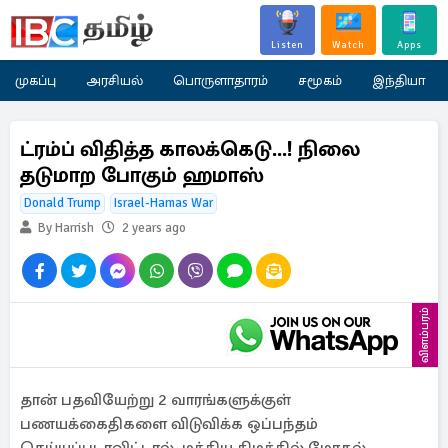
Listen
Watch
Apps
முகப்பு
அரசியல்
பொருளாதாரம்
சமூகம்
இந்தியா
ட்ரம்ப் விதித்த காலக்கெடு...! நிலை
தடுமாற போகும் ஹமாஸ்
Donald Trump
Israel-Hamas War
By Harrish
2 years ago
விளம்பரம்
தான் பதவியேற்று 2 வாரங்களுக்குள்
பணயக்கைதிகளை விடுவிக்க ஒப்பந்தம்