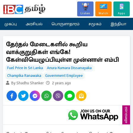
Listen
Watch
Apps
முகப்பு
அரசியல்
பொருளாதாரம்
சமூகம்
இந்தியா
தேர்தல் மேடைகளில் கூறிய
வாக்குறுதிகள் எங்கே!
கேள்வியெழுப்பியுள்ள முன்னாள் எம்பி
Fuel Price In Sri Lanka
Anura Kumara Dissanayaka
Champika Ranawaka
Government Employee
By Shadhu Shanker
2 years ago
விளம்பரம்