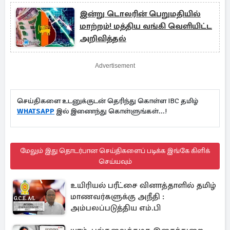
இன்று டொலரின் பெறுமதியில்
மாற்றம்! மத்திய வங்கி வெளியிட்ட
அறிவித்தல்
Advertisement
செய்திகளை உடனுக்குடன் தெரிந்து கொள்ள IBC தமிழ்
WHATSAPP
இல் இணைந்து கொள்ளுங்கள்...!
மேலும் இது தொடர்பான செய்திகளைப் படிக்க இங்கே கிளிக்
செய்யவும்
உயிரியல் பரீட்சை வினாத்தாளில் தமிழ்
மாணவர்களுக்கு அநீதி :
அம்பலப்படுத்திய எம்.பி