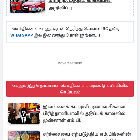
மாற்றம்: மத்திய வங்கியின்
அறிவிப்பு
செய்திகளை உடனுக்குடன் தெரிந்து கொள்ள IBC தமிழ்
WHATSAPP
இல் இணைந்து கொள்ளுங்கள்...!
Advertisement
மேலும் இது தொடர்பான செய்திகளைப் படிக்க இங்கே கிளிக்
செய்யவும்
இலங்கைக் கடவுச்சீட்டினால் சிக்கல்:
பிரித்தானியாவில் தடுப்புக் காவலில்
முன்னாள் எம்.பி!
சர்ச்சையை ஏற்படுத்திய எம்.பிக்களின்