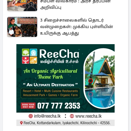
சம்பள விவகாரம் : அரச தரப்பின்
அறிவிப்பு
3 சிறைச்சாலைகளில் தொடர்
வன்முறைகள்: முக்கிய புள்ளியின்
உயிருக்கு ஆபத்து