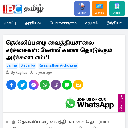
Listen
Watch
Apps
முகப்பு
அரசியல்
பொருளாதாரம்
சமூகம்
இந்தியா
தெல்லிப்பழை வைத்தியசாலை
சர்ச்சைகள்: கேள்விகளை தொடுக்கும்
அர்ச்சுனா எம்பி
Jaffna
Sri Lanka
Ramanathan Archchuna
By Raghav
a year ago
விளம்பரம்
யாழ். தெல்லிப்பழை வைத்தியசாலை தொடர்பாக