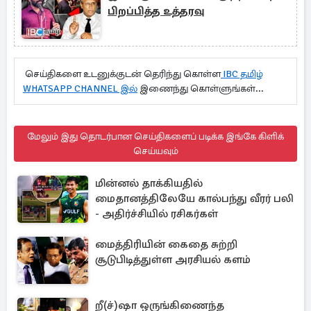
பிறப்பித்த உத்தரவு
செய்திகளை உடனுக்குடன் தெரிந்து கொள்ள
IBC தமிழ்
WHATSAPP CHANNEL இல்
இணைந்து கொள்ளுங்கள்...
மேலும் இது தொடர்பான செய்திகளைப் படிக்க இங்கே கிளிக்
செய்யவும்
மின்னல் தாக்கியதில்
மைதானத்திலேயே கால்பந்து வீரர் பலி
- அதிர்ச்சியில் ரசிகர்கள்
மைத்திரியின் கைதை சுற்றி
சூடுபிடித்துள்ள அரசியல் களம்
றீ(ச்)ஷா ஒருங்கிணைந்த