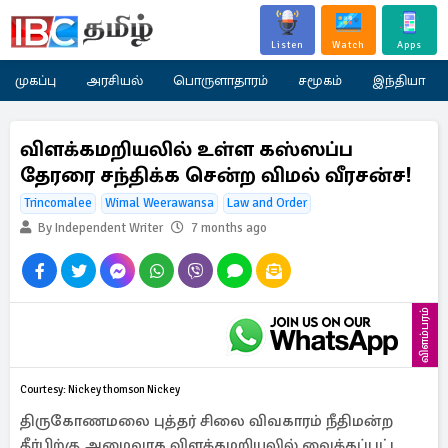
Listen
Watch
Apps
முகப்பு
அரசியல்
பொருளாதாரம்
சமூகம்
இந்தியா
விளக்கமறியலில் உள்ள கஸ்ஸப்ப
தேரரை சந்திக்க சென்ற விமல் வீரசன்ச!
Trincomalee
Wimal Weerawansa
Law and Order
By Independent Writer
7 months ago
விளம்பரம்
Courtesy: Nickey thomson Nickey
திருகோணமலை புத்தர் சிலை விவகாரம் நீதிமன்ற
தீர்பிற்கு அமைவாக விளக்கமறியலில் வைக்கப்பட்ட