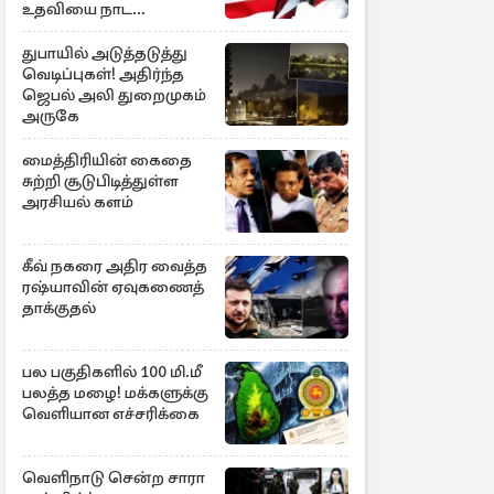
உதவியை நாட
அரசாங்கம் முடிவு
துபாயில் அடுத்தடுத்து
வெடிப்புகள்! அதிர்ந்த
ஜெபல் அலி துறைமுகம்
அருகே
மைத்திரியின் கைதை
சுற்றி சூடுபிடித்துள்ள
அரசியல் களம்
கீவ் நகரை அதிர வைத்த
ரஷ்யாவின் ஏவுகணைத்
தாக்குதல்
பல பகுதிகளில் 100 மி.மீ
பலத்த மழை! மக்களுக்கு
வெளியான எச்சரிக்கை
வெளிநாடு சென்ற சாரா