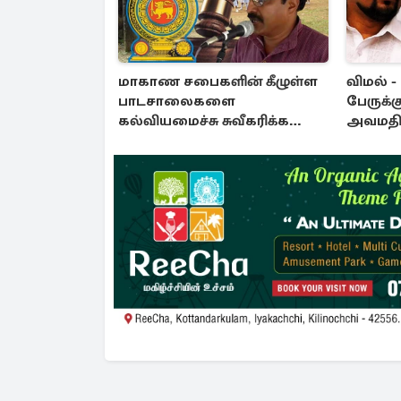
மாகாண சபைகளின் கீழுள்ள
விமல் -
பாடசாலைகளை
பேருக்க
கல்வியமைச்சு சுவீகரிக்க
அவமதிப்
சட்டமில்லை : கிடைத்தது
பிறப்பிக
வெற்றி