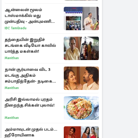
ஆன்லைன் மூலம்
டாஸ்மாக்கில் மது
முன்பதிவு - அன்புமணி
ராமதாஸ் எதிர்ப்பு
IBC Tamilnadu
தந்தையின் இறுதிச்
சடங்கை வீடியோ காலில்
பார்த்த மகள்கள்!
Manithan
நான் சூர்யாவை விட 3
மடங்கு அதிகம்
சம்பாதித்தேன்- நடிகை
ஜோதிகா
Manithan
அரிசி இல்லாமல் புரதம்
நிறைந்த சிக்கன் புலாவ்!
Manithan
அம்மாவுடன் முதல் படம்...
ஹீரோயினாக