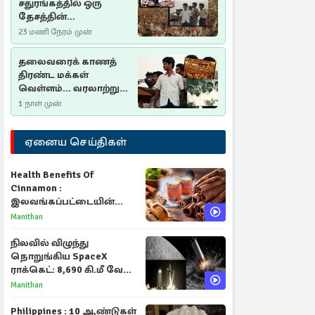
சதுரங்கத்தில் ஒரு
தேசத்தின்
தீர்க்கதரிசனம் :
23 மணி நேரம் முன்
சுதுமலை பிரகடனம்
ஒரு வரலாற்றுப் பாடம்
தலைவரைக் காணத்
திரண்ட மக்கள்
வெள்ளம்... வரலாற்றுச்
சிறப்புமிக்க சுதுமலைப்
1 நாள் முன்
பிரகடனம்…
ஏனைய செய்திகள்
Health Benefits Of
Cinnamon :
இலவங்கப்பட்டையின்
மருத்துவ குணங்களும்
Manithan
ஆரோக்கிய
நன்மைகளும்!
நிலவில் விழுந்து
நொறுங்கிய SpaceX
ராக்கெட்: 8,690 கி.மீ வேக
மோதலால் உருவான புதிய
Manithan
பள்ளம்!
Philippines : 10 ஆண்டுகள்