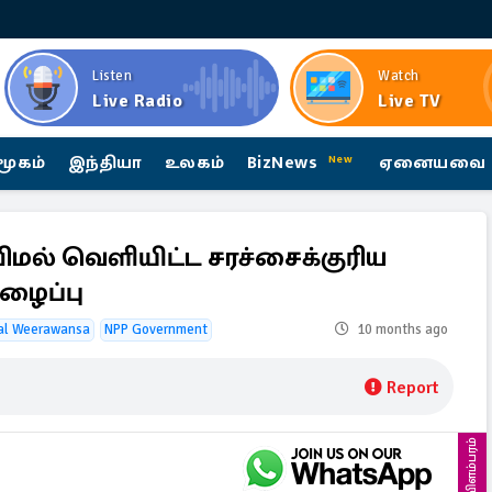
Listen
Watch
Live Radio
Live TV
மூகம்
இந்தியா
உலகம்
BizNews
ஏனையவை
New
விமல் வெளியிட்ட சரச்சைக்குரிய
ழைப்பு
al Weerawansa
NPP Government
10 months ago
Report
விளம்பரம்