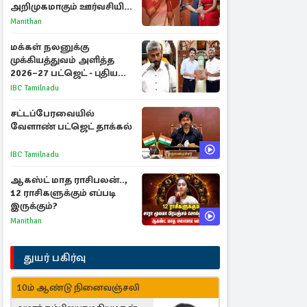
அறிமுகமாகும் ஊர்வசியின்
மகள் தேஜலட்சுமி!
Manithan
மக்கள் நலனுக்கு
முக்கியத்துவம் அளித்த
2026–27 பட்ஜெட் - புதிய
நலத்திட்டங்கள்
IBC Tamilnadu
என்னென்ன?
சட்டப்பேரவையில்
வேளாண் பட்ஜெட் தாக்கல்
IBC Tamilnadu
ஆகஸ்ட் மாத ராசிபலன்..,
12 ராசிகளுக்கும் எப்படி
இருக்கும்?
Manithan
துயர் பகிர்வு
10ம் ஆண்டு நினைவஞ்சலி