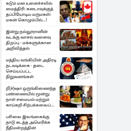
கடும் மன உளைச்சலில்
மைத்திரி: கனடாவுக்குத்
தப்பியோடிய மருமகள்:
மகன் கொழும்பில்...!
இன்று நல்லூரானின்
வடக்கு வாசல் வளைவு
திறப்பு - மக்களுக்கான
அறிவித்தல்
மத்திய வங்கியின் அதிரடி
நடவடிக்கை - தடை
செய்யப்பட்ட
நிறுவனங்கள்
றீ(ச்)ஷா ஒருங்கிணைந்த
பண்ணையில் மூன்று
நாள் சமையல் மற்றும்
காய்கறி சிற்பக்கலைப்
பயிற்சி
பசிலை இலங்கைக்கு
நாடு கடத்த அமெரிக்க
நீதிமன்றத்தின்