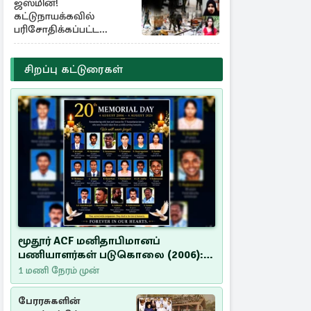
ஜஸ்மின்!
கட்டுநாயக்கவில்
பரிசோதிக்கப்பட்ட
CCTVவில்
வெளிச்சத்துக்கு வந்த
தகவல்
சிறப்பு கட்டுரைகள்
மூதூர் ACF மனிதாபிமானப்
பணியாளர்கள் படுகொலை (2006):
20 ஆண்டுகளாகியும் நீதி
1 மணி நேரம் முன்
மறுக்கப்பட்ட மனிதாபிமானப்
பேரவலம்
பேரரசுகளின்