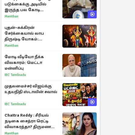
படுக்கைக்கு அடியில்
இருந்த பல கோடி
மதிப்புள்ள அரிய முத்து!
Manithan
புதன்–சுக்கிரன்
சேர்க்கையால் லாப
திருஷ்டி யோகம்:
அதிர்ஷ்டம் பெறும் டாப் 3
Manithan
ராசிகள்!
மோடி வீடியோ நீக்க
விவகாரம்: மெட்டா
மன்னிப்பு
IBC Tamilnadu
முதலமைச்சர் விஜய்க்கு
உதயநிதி ஸ்டாலின் சவால்
IBC Tamilnadu
Chaitra Reddy : சீரியல்
நடிகை சைத்ரா ரெட்டி
விவாகரத்தா? திருமண
புகைப்படங்களை நீக்கம்
Manithan