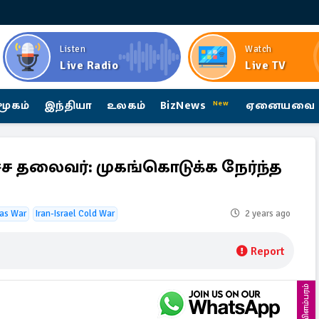
Listen
Watch
Live Radio
Live TV
மூகம்
இந்தியா
உலகம்
BizNews
ஏனையவை
New
்ச தலைவர்: முகங்கொடுக்க நேர்ந்த
as War
Iran-Israel Cold War
2 years ago
Report
விளம்பரம்