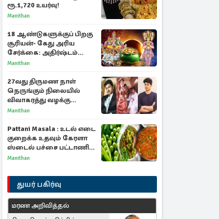
ரூ.1,720 உயர்வு!
Manithan
18 ஆண்டுகளுக்குப் பிறகு
சூரியன்- கேது அரிய
சேர்க்கை: அதிர்ஷ்டம்
பெறும் 3 ராசிகள்!
Manithan
27வது திருமண நாள்
நெருங்கும் நிலையில்
விவாகரத்து வழக்கு
வாபஸ்! விஜய்யுடன்
Manithan
மீண்டும் இணைவாரா?
Pattani Masala : உடல் எடை
குறைக்க உதவும் கேரளா
ஸ்டைல் பச்சை பட்டாணி
கிரேவி
Manithan
துயர் பகிர்வு
மரண அறிவித்தல்