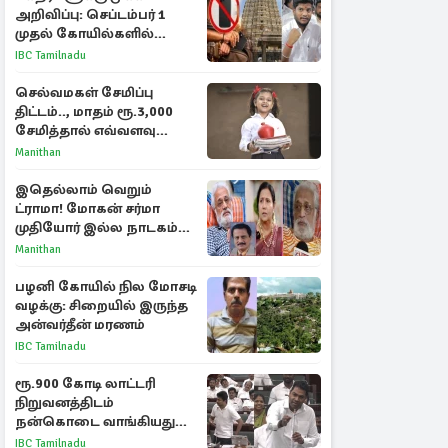
அறிவிப்பு: செப்டம்பர் 1
முதல் கோயில்களில்
மொபைலுக்கு தடை!
IBC Tamilnadu
செல்வமகள் சேமிப்பு
திட்டம்.., மாதம் ரூ.3,000
சேமித்தால் எவ்வளவு
கிடைக்கும்?
Manithan
இதெல்லாம் வெறும்
ட்ராமா! மோகன் சர்மா
முதியோர் இல்ல நாடகம்
குறித்து குட்டி பத்மினி
Manithan
பரபரப்பு பேட்டி
பழனி கோயில் நில மோசடி
வழக்கு: சிறையில் இருந்த
அன்வர்தீன் மரணம்
IBC Tamilnadu
ரூ.900 கோடி லாட்டரி
நிறுவனத்திடம்
நன்கொடை வாங்கியது
ஏன்? உதயநிதி - ஆதவ்
IBC Tamilnadu