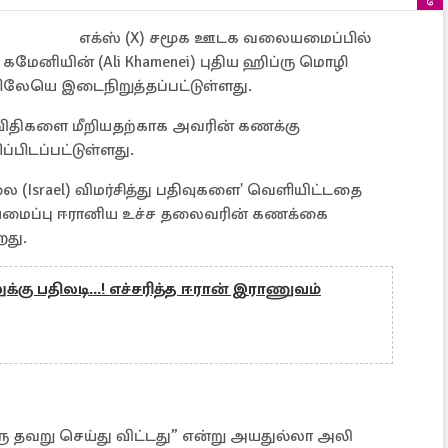
எக்ஸ் (X) சமூக ஊடக வலையமைப்பில்
மேனியின் (Ali Khamenei) புதிய ஹிப்ரு மொழி
ிலேயெ இடைநிறுத்தப்பட்டுள்ளது.
விதிகளை மீறியதற்காக அவரின் கணக்கு
்பிடப்பட்டுள்ளது.
(Israel) விமர்சித்து பதிவுகளை' வெளியிட்டதை
மைப்பு ஈரானிய உச்ச தலைவரின் கணக்கை
றது.
க்கு பதிலடி...! எச்சரித்த ஈரான் இராணுவம்
ரு தவறு செய்து விட்டது” என்று அயதுல்லா அலி