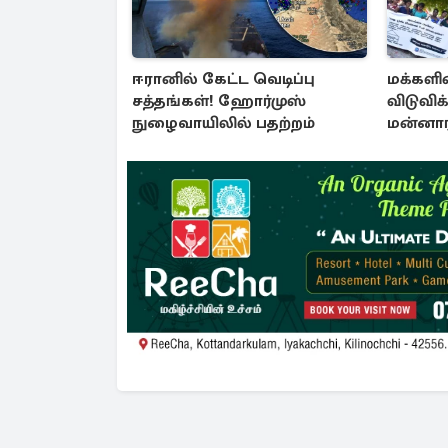
ஈரானில் கேட்ட வெடிப்பு
மக்களி
சத்தங்கள்! ஹோர்முஸ்
விடுவிக
நுழைவாயிலில் பதற்றம்
மன்னார
போராட்