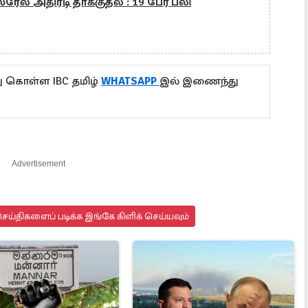
ேல் அதிரடி தாக்குதல் : 19 பேர் பலி
ு கொள்ள IBC தமிழ்
WHATSAPP
இல் இணைந்து
Advertisement
ய்திகளைப் படிக்க இங்கே கிளிக் செய்யவும்