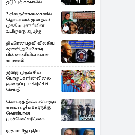
தடுப்புக் காவலில்
முன்னாள் எம்.பி!
3 சிறைச்சாலைகளில்
தொடர் வன்முறைகள்:
முக்கிய புள்ளியின்
உயிருக்கு ஆபத்து
திடீரென பதவி விலகிய
ஷானி அபேசேகர -
பின்னணியில் உள்ள
காரணம்
இன்று முதல் சில
பொருட்களின் விலை
குறைப்பு - மகிழ்ச்சிச்
செய்தி
கொட்டித் தீர்க்கப்போகும்
கனமழை! மக்களுக்கு
வெளியான
முன்னெச்சரிக்கை
ரஷ்யா மீது புதிய