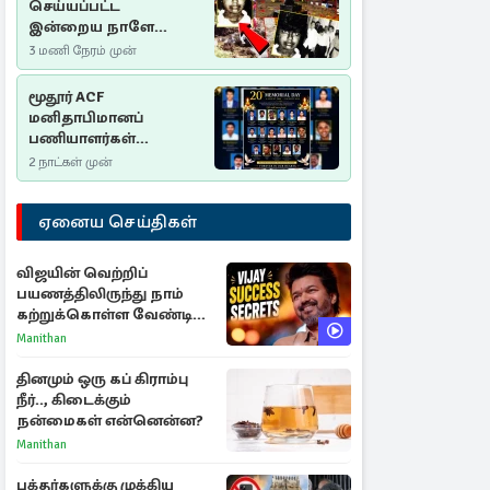
செய்யப்பட்ட
இன்றைய நாளே
செம்மணி
3 மணி நேரம் முன்
இனப்படுகொலை
தினம்…!
மூதூர் ACF
மனிதாபிமானப்
பணியாளர்கள்
படுகொலை (2006): 20
2 நாட்கள் முன்
ஆண்டுகளாகியும் நீதி
மறுக்கப்பட்ட
ஏனைய செய்திகள்
மனிதாபிமானப்
பேரவலம்
விஜயின் வெற்றிப்
பயணத்திலிருந்து நாம்
கற்றுக்கொள்ள வேண்டிய
முக்கிய 3 விடயங்கள்!
Manithan
தினமும் ஒரு கப் கிராம்பு
நீர்.., கிடைக்கும்
நன்மைகள் என்னென்ன?
Manithan
பக்தர்களுக்கு முக்கிய