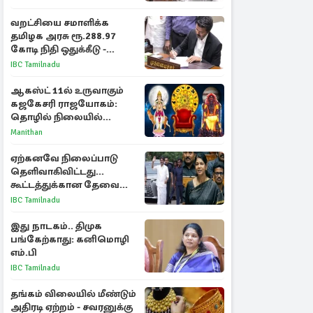
விவாதம்
வறட்சியை சமாளிக்க
தமிழக அரசு ரூ.288.97
கோடி நிதி ஒதுக்கீடு -
வெளியான அரசாணை
IBC Tamilnadu
ஆகஸ்ட் 11ல் உருவாகும்
கஜகேசரி ராஜயோகம்:
தொழில் நிலையில்
அதிர்ஷ்டம் பெறும் 3
Manithan
ராசிகள்!
ஏற்கனவே நிலைப்பாடு
தெளிவாகிவிட்டது...
கூட்டத்துக்கான தேவை
என்ன? - கனிமொழி
IBC Tamilnadu
விமர்சனம்
இது நாடகம்.. திமுக
பங்கேற்காது: கனிமொழி
எம்.பி
IBC Tamilnadu
தங்கம் விலையில் மீண்டும்
அதிரடி ஏற்றம் - சவரனுக்கு