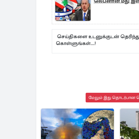
லெபனான் மீது இஸ்ர
செய்திகளை உடனுக்குடன் தெரிந்த
கொள்ளுங்கள்...!
மேலும் இது தொடர்பான செ