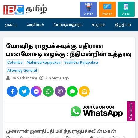
Listen
Watch
Apps
முகப்பு
அரசியல்
பொருளாதாரம்
சமூகம்
இந்தியா
யோஷித ராஜபக்சவுக்கு எதிரான
பணமோசடி வழக்கு : நீதிமன்றின் உத்தரவு
Colombo
Mahinda Rajapaksa
Yoshitha Rajapaksa
Attorney General
By Sathangani
2 months ago
விளம்பரம்
முன்னாள் ஜனாதிபதி மகிந்த ராஜபக்சவின் மகன்