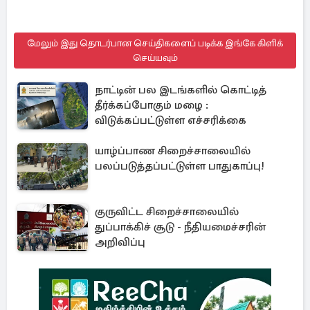
மேலும் இது தொடர்பான செய்திகளைப் படிக்க இங்கே கிளிக்
செய்யவும்
நாட்டின் பல இடங்களில் கொட்டித்
தீர்க்கப்போகும் மழை :
விடுக்கப்பட்டுள்ள எச்சரிக்கை
யாழ்ப்பாண சிறைச்சாலையில்
பலப்படுத்தப்பட்டுள்ள பாதுகாப்பு!
குருவிட்ட சிறைச்சாலையில்
துப்பாக்கிச் சூடு - நீதியமைச்சரின்
அறிவிப்பு