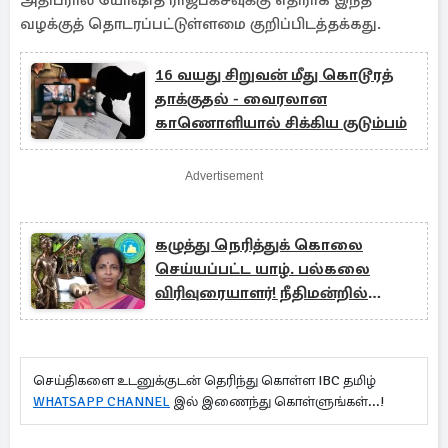
அதிபரால் யோஷித ராஜபக்சவுக்கு எதிராக இந்த
வழக்குத் தொடரப்பட்டுள்ளமை குறிப்பிடத்தக்கது.
16 வயது சிறுவன் மீது கொடூரத்
தாக்குதல் - வைரலான
காணொளியால் சிக்கிய குடும்பம்
Advertisement
கழுத்து நெரித்துக் கொலை
செய்யப்பட்ட யாழ். பல்கலை
விரிவுரையாளர்! நீதிமன்றில்
அம்பலம்
செய்திகளை உடனுக்குடன் தெரிந்து கொள்ள IBC தமிழ்
WHATSAPP CHANNEL
இல் இணைந்து கொள்ளுங்கள்...!