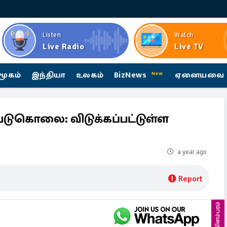
Listen
Watch
Live Radio
Live TV
மூகம்
இந்தியா
உலகம்
BizNews
ஏனையவை
New
டுகொலை: விடுக்கப்பட்டுள்ள
a year ago
Report
விளம்பரம்