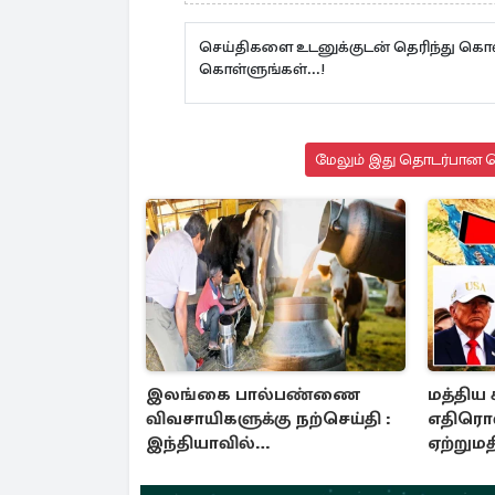
செய்திகளை உடனுக்குடன் தெரிந்து கொள
கொள்ளுங்கள்...!
மேலும் இது தொடர்பான செ
இலங்கை பால்பண்ணை
மத்திய 
விவசாயிகளுக்கு நற்செய்தி :
எதிரொ
இந்தியாவில்
ஏற்றுமதி
வழங்கப்படவுள்ள பயிற்சி
காணும்