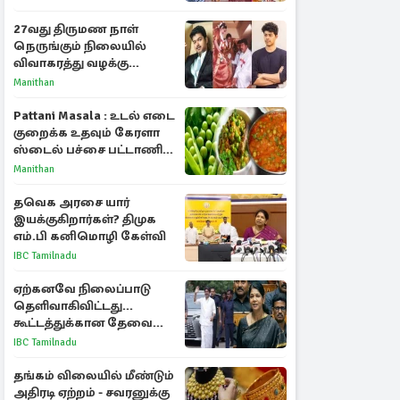
பரபரப்பு பேட்டி
27வது திருமண நாள்
நெருங்கும் நிலையில்
விவாகரத்து வழக்கு
வாபஸ்! விஜய்யுடன்
Manithan
மீண்டும் இணைவாரா?
Pattani Masala : உடல் எடை
குறைக்க உதவும் கேரளா
ஸ்டைல் பச்சை பட்டாணி
கிரேவி
Manithan
தவெக அரசை யார்
இயக்குகிறார்கள்? திமுக
எம்.பி கனிமொழி கேள்வி
IBC Tamilnadu
ஏற்கனவே நிலைப்பாடு
தெளிவாகிவிட்டது...
கூட்டத்துக்கான தேவை
என்ன? - கனிமொழி
IBC Tamilnadu
விமர்சனம்
தங்கம் விலையில் மீண்டும்
அதிரடி ஏற்றம் - சவரனுக்கு