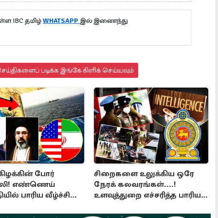
்ள IBC தமிழ்
WHATSAPP
இல் இணைந்து
ய்திகளைப் படிக்க இங்கே கிளிக் செய்யவும்
கிழக்கின் போர்
சிறைகளை உலுக்கிய ஒரே
லி! எண்ணெய்
நேரக் கலவரங்கள்....!
யில் பாரிய வீழ்ச்சி
உளவுத்துறை எச்சரித்த பாரிய
 உலக நாடுகள்
சதி அம்பலம்