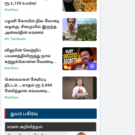
ரூ.1,720 உயர்வு!
Manithan
பழனி கோயில் நில மோசடி
வழக்கு: சிறையில் இருந்த
அன்வர்தீன் மரணம்
IBC Tamilnadu
விஜயின் வெற்றிப்
பயணத்திலிருந்து நாம்
கற்றுக்கொள்ள வேண்டிய
முக்கிய 3 விடயங்கள்!
Manithan
செல்வமகள் சேமிப்பு
திட்டம்.., மாதம் ரூ.3,000
சேமித்தால் எவ்வளவு
கிடைக்கும்?
Manithan
துயர் பகிர்வு
மரண அறிவித்தல்