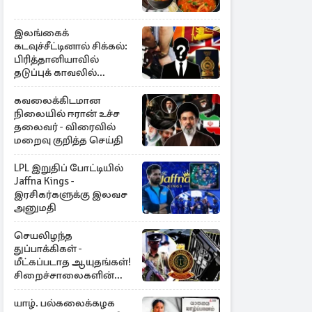
இலங்கைக்
கடவுச்சீட்டினால் சிக்கல்:
பிரித்தானியாவில்
தடுப்புக் காவலில்
முன்னாள் எம்.பி!
கவலைக்கிடமான
நிலையில் ஈரான் உச்ச
தலைவர் - விரைவில்
மறைவு குறித்த செய்தி
LPL இறுதிப் போட்டியில்
Jaffna Kings -
இரசிகர்களுக்கு இலவச
அனுமதி
செயலிழந்த
துப்பாக்கிகள் -
மீட்கப்படாத ஆயுதங்கள்!
சிறைச்சாலைகளின்
பாதுகாப்பில் பாரிய
அச்சுறுத்தல்
யாழ். பல்கலைக்கழக