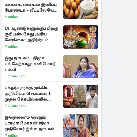
டீக்கடை ஸ்டைல் இனிப்பு
போண்டா – வீட்டிலேயே
செய்வது எப்படி?
Manithan
18 ஆண்டுகளுக்குப் பிறகு
சூரியன்- கேது அரிய
சேர்க்கை: அதிர்ஷ்டம்
பெறும் 3 ராசிகள்!
Manithan
இது நாடகம்.. திமுக
பங்கேற்காது: கனிமொழி
எம்.பி
IBC Tamilnadu
பக்தர்களுக்கு முக்கிய
அறிவிப்பு: செப்டம்பர் 1
முதல் கோயில்களில்
மொபைலுக்கு தடை!
IBC Tamilnadu
இதெல்லாம் வெறும்
ட்ராமா! மோகன் சர்மா
முதியோர் இல்ல நாடகம்
குறித்து குட்டி பத்மினி
Manithan