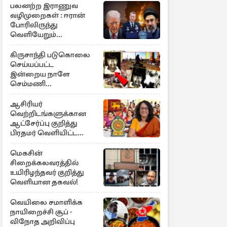
பலனற்ற இராணுவ
வழிமுறைகள் : ஈரான்
போரிலிருந்து
வெளியேறும்
வழியைத்தேடும்
அமெரிக்க தளபதி
கிருசாந்தி படுகொலை
செய்யப்பட்ட
இன்றைய நாளே
செம்மணி
இனப்படுகொலை
தினம்…!
ஆசிரியர்
வெற்றிடங்களுக்கான
ஆட்சேர்ப்பு குறித்து
பிரதமர் வெளியிட்ட
அறிவிப்பு
மெகசின்
சிறைக்கலவரத்தில்
உயிரிழந்தவர் குறித்து
வெளியான தகவல்!
வெயிலை சமாளிக்க
நாயிறைச்சி சூப் -
விநோத அறிவிப்பு