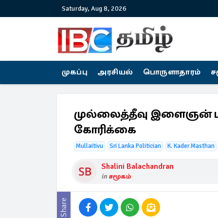
Saturday, Aug 8, 2026
முகப்பு
அரசியல்
பொருளாதாரம்
ச
முல்லைத்தீவு இளைஞன் ப
கோரிக்கை
Mullaitivu
Sri Lanka Politician
K. Kader Masthan
Shalini Balachandran
in
சமூகம்
Share