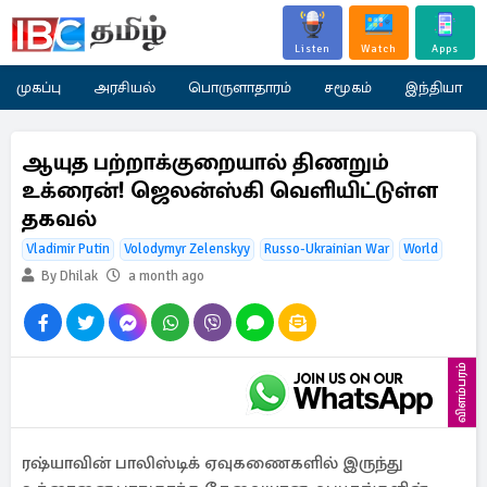
Listen
Watch
Apps
முகப்பு
அரசியல்
பொருளாதாரம்
சமூகம்
இந்தியா
ஆயுத பற்றாக்குறையால் திணறும்
உக்ரைன்! ஜெலன்ஸ்கி வெளியிட்டுள்ள
தகவல்
Vladimir Putin
Volodymyr Zelenskyy
Russo-Ukrainian War
World
By Dhilak
a month ago
விளம்பரம்
ரஷ்யாவின் பாலிஸ்டிக் ஏவுகணைகளில் இருந்து