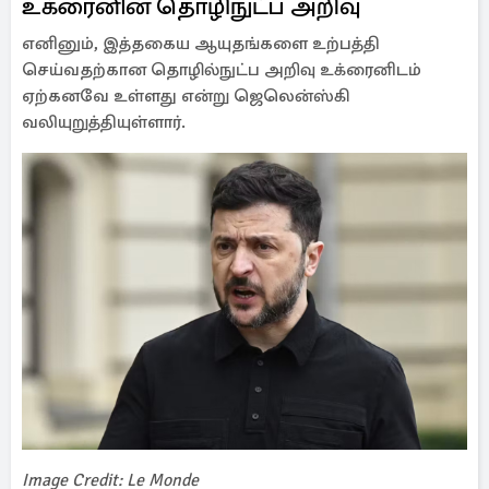
உக்ரைனின் தொழிநுட்ப அறிவு
எனினும், இத்தகைய ஆயுதங்களை உற்பத்தி
செய்வதற்கான தொழில்நுட்ப அறிவு உக்ரைனிடம்
ஏற்கனவே உள்ளது என்று ஜெலென்ஸ்கி
வலியுறுத்தியுள்ளார்.
Image Credit: Le Monde