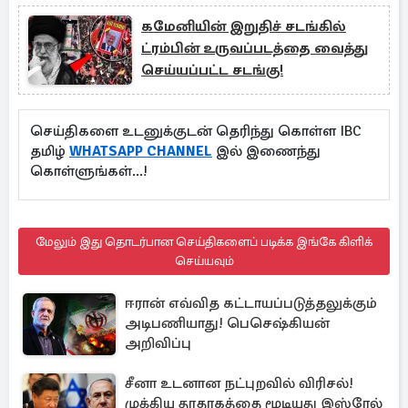
கமேனியின் இறுதிச் சடங்கில்
ட்ரம்பின் உருவப்படத்தை வைத்து
செய்யப்பட்ட சடங்கு!
செய்திகளை உடனுக்குடன் தெரிந்து கொள்ள IBC
தமிழ்
WHATSAPP CHANNEL
இல் இணைந்து
கொள்ளுங்கள்...!
மேலும் இது தொடர்பான செய்திகளைப் படிக்க இங்கே கிளிக்
செய்யவும்
ஈரான் எவ்வித கட்டாயப்படுத்தலுக்கும்
அடிபணியாது! பெசெஷ்கியன்
அறிவிப்பு
சீனா உடனான நட்புறவில் விரிசல்!
முக்கிய தூதரகத்தை மூடியது இஸ்ரேல்