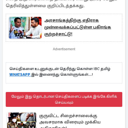
தெரிவித்துள்ளமை குறிப்பிடத்தக்கது.
அரசாங்கத்திற்கு எதிராக
முன்வைக்கப்பட்டுள்ள பகிரங்க
குற்றச்சாட்டு!
Advertisement
செய்திகளை உடனுக்குடன் தெரிந்து கொள்ள IBC தமிழ்
WHATSAPP
இல் இணைந்து கொள்ளுங்கள்...!
மேலும் இது தொடர்பான செய்திகளைப் படிக்க இங்கே கிளிக்
செய்யவும்
குருவிட்ட சிறைச்சாலைக்கு
அவசரமாக விரையும் முக்கிய