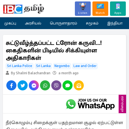
Listen
Watch
Apps
முகப்பு
அரசியல்
பொருளாதாரம்
சமூகம்
இந்தியா
சுட்டுவீழ்த்தப்பட்ட ட்ரோன் கருவி...!
கைதிகளின் பிடியில் சிக்கியுள்ள
அதிகாரிகள்
Sri Lanka Police
Sri Lanka
Negombo
Law and Order
By Shalini Balachandran
a month ago
விளம்பரம்
நீர்கொழும்பு சிறைக்குள் பதற்றமான சூழல் ஏற்பட்டுள்ள