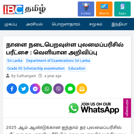
Listen
Watch
Apps
முகப்பு
அரசியல்
பொருளாதாரம்
சமூகம்
இந்தியா
நாளை நடைபெறவுள்ள புலமைப்பரிசில்
பரீட்சை : வெளியான அறிவிப்பு
Sri Lanka
Department of Examinations Sri Lanka
Grade 05 Scholarship examination
Education
By Sathangani
a year ago
விளம்பரம்
2025 ஆம் ஆண்டுக்கான ஐந்தாம் தர புலமைப்பரிசில்