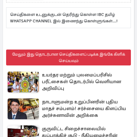
செய்திகளை உடனுக்குடன் தெரிந்து கொள்ள IBC தமிழ்
WHATSAPP CHANNEL இல் இணைந்து கொள்ளுங்கள்...!
மேலும் இது தொடர்பான செய்திகளைப் படிக்க இங்கே கிளிக்
செய்யவும்
உயர்தர மற்றும் புலமைப்பரிசில்
பரீட்சைகள் தொடர்பில் வெளியான
அறிவிப்பு
நாடாளுமன்ற உறுப்பினரின் புதிய
மாதச் சம்பளம்! சர்ச்சையை கிளப்பிய
அர்ச்சுனாவின் அறிக்கை
குருவிட்ட சிறைச்சாலையில்
துப்பாக்கிச் சூடு - நீதியமைச்சரின்