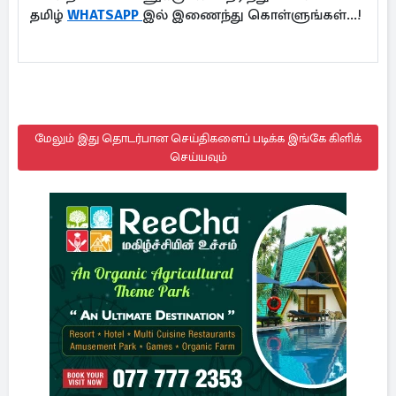
தமிழ்
WHATSAPP
இல் இணைந்து கொள்ளுங்கள்...!
மேலும் இது தொடர்பான செய்திகளைப் படிக்க இங்கே கிளிக்
செய்யவும்