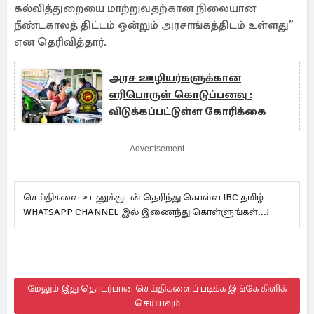
கல்வித்துறையை மாற்றுவதற்கான நிலையான
நீண்டகாலத் திட்டம் ஒன்றும் அரசாங்கத்திடம் உள்ளது”
என தெரிவித்தார்.
அரச ஊழியர்களுக்கான
எரிபொருள் கொடுப்பனவு :
விடுக்கப்பட்டுள்ள கோரிக்கை
Advertisement
செய்திகளை உடனுக்குடன் தெரிந்து கொள்ள IBC தமிழ்
WHATSAPP CHANNEL இல் இணைந்து கொள்ளுங்கள்...!
மேலும் இது தொடர்பான செய்திகளைப் படிக்க இங்கே கிளிக்
செய்யவும்