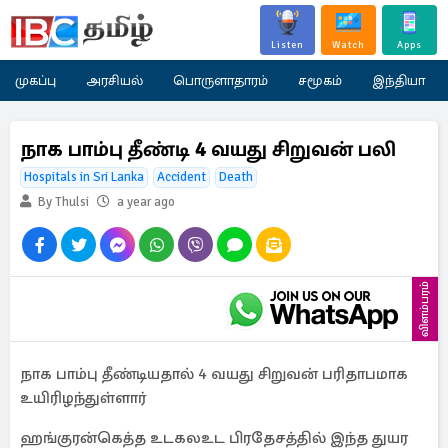
Listen
Watch
Apps
முகப்பு
அரசியல்
பொருளாதாரம்
சமூகம்
இந்தியா
நாக பாம்பு தீண்டி 4 வயது சிறுவன் பலி
Hospitals in Sri Lanka
Accident
Death
By Thulsi
a year ago
விளம்பரம்
நாக பாம்பு தீண்டியதால் 4 வயது சிறுவன் பரிதாபமாக
உயிரிழந்துள்ளார்
ஹங்குரன்கெத்த உடகலஉட பிரதேசத்தில் இந்த துயர