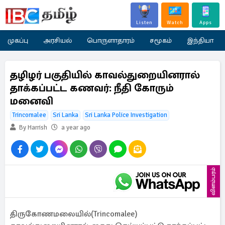
Listen
Watch
Apps
முகப்பு
அரசியல்
பொருளாதாரம்
சமூகம்
இந்தியா
தழிழர் பகுதியில் காவல்துறையினரால்
தாக்கப்பட்ட கணவர்: நீதி கோரும்
மனைவி
Trincomalee
Sri Lanka
Sri Lanka Police Investigation
By Harrish
a year ago
விளம்பரம்
திருகோணமலையில்(Trincomalee)