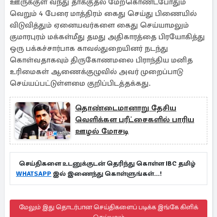
ஊருக்குள் வந்து தாக்குதல் மேற்கொண்டபோதும்
வெறும் 4 பேரை மாத்திரம் கைது செய்து பிணையில்
விடுவித்தும் ஏனையவர்களை கைது செய்யாமலும்
குமாரபுரம் மக்கள்மீது தமது அதிகாரத்தை பிரயோகித்து
ஒரு பக்கச்சார்பாக காவல்துறையினர் நடந்து
கொள்வதாகவும் திருகோணமலை பிராந்திய மனித
உரிமைகள் ஆணைக்குழுவில் அவர் முறைப்பாடு
செய்யப்பட்டுள்ளமை குறிப்பிடத்தக்கது.
தொண்டைமானாறு தேசிய
வெளிக்கள பரீட்சைகளில் பாரிய
ஊழல் மோசடி
செய்திகளை உடனுக்குடன் தெரிந்து கொள்ள IBC தமிழ்
WHATSAPP
இல் இணைந்து கொள்ளுங்கள்...!
மேலும் இது தொடர்பான செய்திகளைப் படிக்க இங்கே கிளிக்