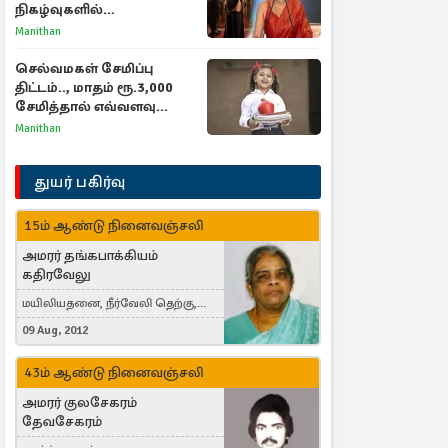
நிகழ்வுகளில்
பங்கேற்காதது குறித்து
Manithan
நயன்தாரா ஓபன் டாக்!
செல்வமகள் சேமிப்பு
திட்டம்.., மாதம் ரூ.3,000
சேமித்தால் எவ்வளவு
கிடைக்கும்?
Manithan
துயர் பகிர்வு
15ம் ஆண்டு நினைவஞ்சலி
அமரர் தங்கபாக்கியம்
கதிரவேலு
மயிலியதனை, நீர்வேலி தெற்கு,
Herning, Denmark
09 Aug, 2012
43ம் ஆண்டு நினைவஞ்சலி
அமரர் குலசேகரம்
தேவசேகரம்