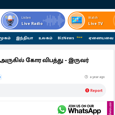
Listen
Watch
Live Radio
Live TV
மூகம்
இந்தியா
உலகம்
BizNews
ஏனையவை
New
ு அருகில் கோர விபத்து - இருவர்
h
a year ago
Report
விளம்பரம்