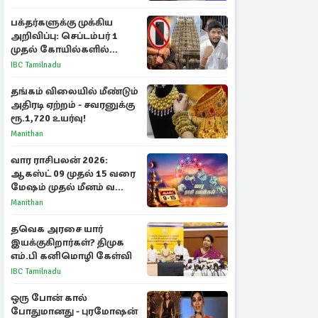
பக்தர்களுக்கு முக்கிய
அறிவிப்பு: செப்டம்பர் 1
முதல் கோயில்களில்
மொபைலுக்கு தடை!
IBC Tamilnadu
தங்கம் விலையில் மீண்டும்
அதிரடி ஏற்றம் - சவரனுக்கு
ரூ.1,720 உயர்வு!
Manithan
வார ராசிபலன் 2026:
ஆகஸ்ட் 09 முதல் 15 வரை
மேஷம் முதல் மீனம் வரை
முழு பலன்கள்
Manithan
தவெக அரசை யார்
இயக்குகிறார்கள்? திமுக
எம்.பி கனிமொழி கேள்வி
IBC Tamilnadu
ஒரு போன் கால்
போதுமானது - புரமோஷன்