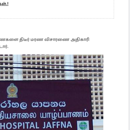
்.!
ைகளை திடீர் மரண விசாரணை அதிகாரி
ார்.