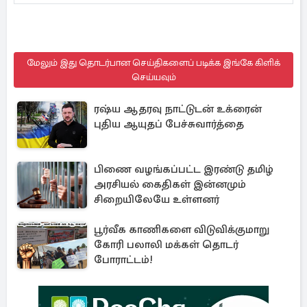
மேலும் இது தொடர்பான செய்திகளைப் படிக்க இங்கே கிளிக்
செய்யவும்
ரஷ்ய ஆதரவு நாட்டுடன் உக்ரைன்
புதிய ஆயுதப் பேச்சுவார்த்தை
பிணை வழங்கப்பட்ட இரண்டு தமிழ்
அரசியல் கைதிகள் இன்னமும்
சிறையிலேயே உள்ளனர்
பூர்வீக காணிகளை விடுவிக்குமாறு
கோரி பலாலி மக்கள் தொடர்
போராட்டம்!