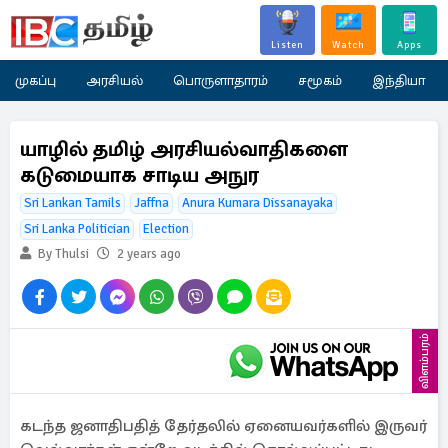
Listen
Watch
Apps
முகப்பு
அரசியல்
பொருளாதாரம்
சமூகம்
இந்தியா
யாழில் தமிழ் அரசியல்வாதிகளை
கடுமையாக சாடிய அநுர
Sri Lankan Tamils
Jaffna
Anura Kumara Dissanayaka
Sri Lanka Politician
Election
By Thulsi
2 years ago
விளம்பரம்
கடந்த ஜனாதிபதித் தேர்தலில் ஏனையவர்களில் இருவர்