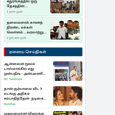
சதுரங்கத்தில் ஒரு
தேசத்தின்
தீர்க்கதரிசனம் :
1 நாள் முன்
சுதுமலை பிரகடனம்
ஒரு வரலாற்றுப் பாடம்
தலைவரைக் காணத்
திரண்ட மக்கள்
வெள்ளம்... வரலாற்றுச்
சிறப்புமிக்க சுதுமலைப்
2 நாட்கள் முன்
பிரகடனம்…
ஏனைய செய்திகள்
ஆன்லைன் மூலம்
டாஸ்மாக்கில் மது
முன்பதிவு - அன்புமணி
ராமதாஸ் எதிர்ப்பு
IBC Tamilnadu
நான் சூர்யாவை விட 3
மடங்கு அதிகம்
சம்பாதித்தேன்- நடிகை
ஜோதிகா
Manithan
முதலமைச்சர் விஜய்க்கு