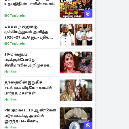
உதயநிதி ஸ்டாலின் சவால்
IBC Tamilnadu
மக்கள் நலனுக்கு
முக்கியத்துவம் அளித்த
2026–27 பட்ஜெட் - புதிய
நலத்திட்டங்கள்
IBC Tamilnadu
என்னென்ன?
10-ம் வகுப்பு
படிக்கும்போதே
சினிமாவில் அறிமுகமான
த்ரிஷா! உண்மையை
Manithan
பகிர்ந்த இயக்குநர் பிரவீன்
காந்தி
தந்தையின் இறுதிச்
சடங்கை வீடியோ காலில்
பார்த்த மகள்கள்!
Manithan
Philippines : 10 ஆண்டுகள்
படுக்கைக்கு அடியில்
இருந்த பல கோடி
மதிப்புள்ள அரிய முத்து!
Manithan