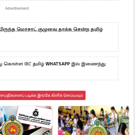
Advertisement
யிருந்த மொசாட் குழுவை தாக்க சென்ற தமிழ்
ு கொள்ள IBC தமிழ்
WHATSAPP
இல் இணைந்து
ய்திகளைப் படிக்க இங்கே கிளிக் செய்யவும்