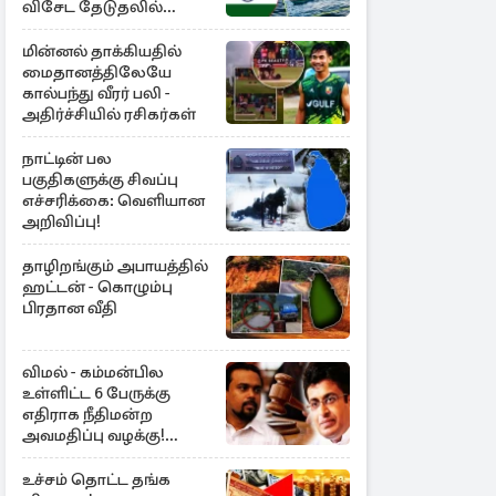
விசேட தேடுதலில்
இலங்கை கடற்படை
மின்னல் தாக்கியதில்
மைதானத்திலேயே
கால்பந்து வீரர் பலி -
அதிர்ச்சியில் ரசிகர்கள்
நாட்டின் பல
பகுதிகளுக்கு சிவப்பு
எச்சரிக்கை: வெளியான
அறிவிப்பு!
தாழிறங்கும் அபாயத்தில்
ஹட்டன் - கொழும்பு
பிரதான வீதி
விமல் - கம்மன்பில
உள்ளிட்ட 6 பேருக்கு
எதிராக நீதிமன்ற
அவமதிப்பு வழக்கு!
பிறப்பிக்கப்பட்ட உத்தரவு
உச்சம் தொட்ட தங்க