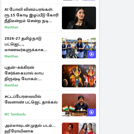
AI போலி விளம்பரங்கள்:
ரூ.15 கோடி இழப்பீடு கோரி
நீதிமன்றம் சென்ற நடிகை
ஸ்ருதி ஹாசன்!
Manithan
2026-27 தமிழ்நாடு
பட்ஜெட்..,
மாணவர்களுக்காக
வெளியான முக்கிய
Manithan
அறிவிப்புகள்
புதன்–சுக்கிரன்
சேர்க்கையால் லாப
திருஷ்டி யோகம்:
அதிர்ஷ்டம் பெறும் டாப் 3
Manithan
ராசிகள்!
சட்டப்பேரவையில்
வேளாண் பட்ஜெட் தாக்கல்
IBC Tamilnadu
அம்மாவுடன் முதல் படம்...
ஹீரோயினாக