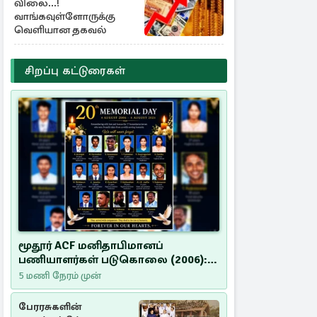
விலை...!
வாங்கவுள்ளோருக்கு
வெளியான தகவல்
சிறப்பு கட்டுரைகள்
மூதூர் ACF மனிதாபிமானப்
பணியாளர்கள் படுகொலை (2006):
20 ஆண்டுகளாகியும் நீதி
5 மணி நேரம் முன்
மறுக்கப்பட்ட மனிதாபிமானப்
பேரவலம்
பேரரசுகளின்