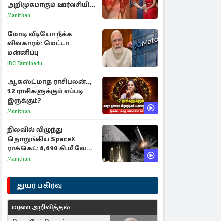
அறிமுகமாகும் ஊர்வசியின்
மகள் தேஜலட்சுமி!
Manithan
மோடி வீடியோ நீக்க
விவகாரம்: மெட்டா
மன்னிப்பு
IBC Tamilnadu
ஆகஸ்ட் மாத ராசிபலன்..,
12 ராசிகளுக்கும் எப்படி
இருக்கும்?
Manithan
நிலவில் விழுந்து
நொறுங்கிய SpaceX
ராக்கெட்: 8,690 கி.மீ வேக
மோதலால் உருவான புதிய
Manithan
பள்ளம்!
துயர் பகிர்வு
மரண அறிவித்தல்