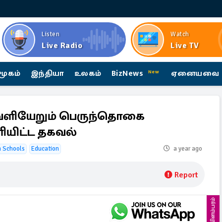
Listen
Watch
Live Radio
Live TV
மூகம்
இந்தியா
உலகம்
BizNews
ஏனையவை
New
ெளியேறும் பெருந்தொகை
ியிட்ட தகவல்
n Schools
Education
a year ago
Report
விளம்பரம்