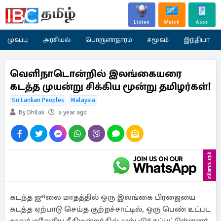
Listen
Watch
Apps
முகப்பு
அரசியல்
பொருளாதாரம்
சமூகம்
இந்தியா
வெளிநாடொன்றில் இலங்கையரை
கடத்த முயன்று சிக்கிய மூன்று தமிழர்கள்!
Sri Lankan Peoples
Malaysia
By Dhilak
a year ago
விளம்பரம்
கடந்த ஜூலை மாதத்தில் ஒரு இலங்கை பிரஜையை
கடத்த ஏற்பாடு செய்த குற்றச்சாட்டில், ஒரு பெண் உட்பட