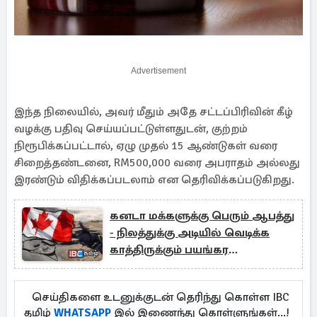
Advertisement
இந்த நிலையில், அவர் மீதும் அதே சட்டப்பிரிவின் கீழ்
வழக்கு பதிவு செய்யப்பட்டுள்ளதுடன், குற்றம்
நிரூபிக்கப்பட்டால், ஏழு முதல் 15 ஆண்டுகள் வரை
சிறைத்தண்டனை, RM500,000 வரை அபராதம் அல்லது
இரண்டும் விதிக்கப்படலாம் என தெரிவிக்கப்படுகிறது.
கனடா மக்களுக்கு பெரும் ஆபத்து
- நிலத்துக்கு அடியில் வெடிக்க
காத்திருக்கும் பயங்கர
நிலநடுக்கம்
செய்திகளை உடனுக்குடன் தெரிந்து கொள்ள IBC
தமிழ்
WHATSAPP
இல் இணைந்து கொள்ளுங்கள்...!