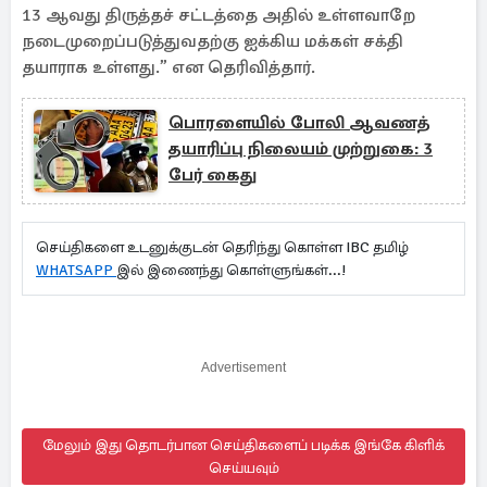
13 ஆவது திருத்தச் சட்டத்தை அதில் உள்ளவாறே
நடைமுறைப்படுத்துவதற்கு ஐக்கிய மக்கள் சக்தி
தயாராக உள்ளது.” என தெரிவித்தார்.
பொரளையில் போலி ஆவணத்
தயாரிப்பு நிலையம் முற்றுகை: 3
பேர் கைது
செய்திகளை உடனுக்குடன் தெரிந்து கொள்ள IBC தமிழ்
WHATSAPP
இல் இணைந்து கொள்ளுங்கள்...!
Advertisement
மேலும் இது தொடர்பான செய்திகளைப் படிக்க இங்கே கிளிக்
செய்யவும்