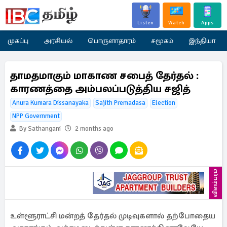
Listen
Watch
Apps
முகப்பு
அரசியல்
பொருளாதாரம்
சமூகம்
இந்தியா
தாமதமாகும் மாகாண சபைத் தேர்தல் :
காரணத்தை அம்பலப்படுத்திய சஜித்
Anura Kumara Dissanayaka
Sajith Premadasa
Election
NPP Government
By Sathangani
2 months ago
விளம்பரம்
உள்ளூராட்சி மன்றத் தேர்தல் முடிவுகளால் தற்போதைய