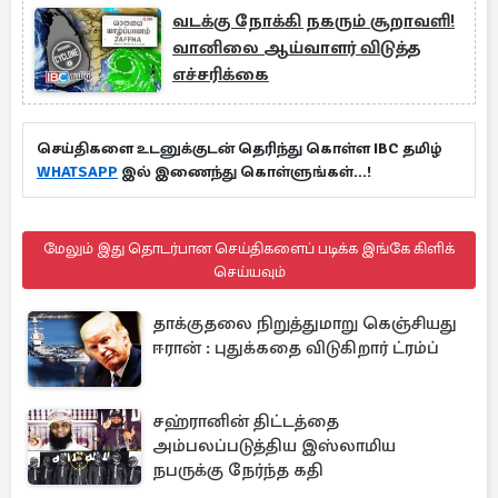
வடக்கு நோக்கி நகரும் சூறாவளி!
வானிலை ஆய்வாளர் விடுத்த
எச்சரிக்கை
செய்திகளை உடனுக்குடன் தெரிந்து கொள்ள IBC தமிழ்
WHATSAPP
இல் இணைந்து கொள்ளுங்கள்...!
மேலும் இது தொடர்பான செய்திகளைப் படிக்க இங்கே கிளிக்
செய்யவும்
தாக்குதலை நிறுத்துமாறு கெஞ்சியது
ஈரான் : புதுக்கதை விடுகிறார் ட்ரம்ப்
சஹ்ரானின் திட்டத்தை
அம்பலப்படுத்திய இஸ்லாமிய
நபருக்கு நேர்ந்த கதி