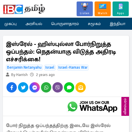
Listen
Watch
Apps
முகப்பு
அரசியல்
பொருளாதாரம்
சமூகம்
இந்தியா
இஸ்ரேல் - ஹிஸ்புல்லா போர்நிறுத்த
ஒப்பந்தம்: நெதன்யாகு விடுத்த அதிரடி
எச்சரிக்கை!
Benjamin Netanyahu
Israel
Israel-Hamas War
By Harrish
2 years ago
விளம்பரம்
போர் நிறுத்த ஒப்பந்தத்திற்கு இடையே இஸ்ரேல்