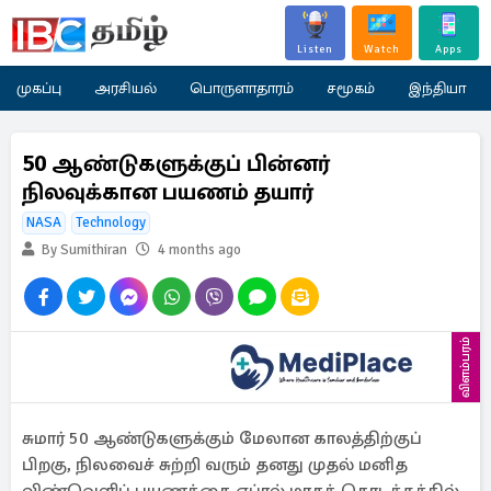
Listen
Watch
Apps
முகப்பு
அரசியல்
பொருளாதாரம்
சமூகம்
இந்தியா
50 ஆண்டுகளுக்குப் பின்னர்
நிலவுக்கான பயணம் தயார்
NASA
Technology
By Sumithiran
4 months ago
விளம்பரம்
சுமார் 50 ஆண்டுகளுக்கும் மேலான காலத்திற்குப்
பிறகு, நிலவைச் சுற்றி வரும் தனது முதல் மனித