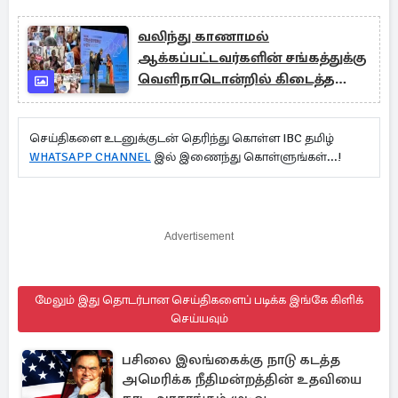
வலிந்து காணாமல்
ஆக்கப்பட்டவர்களின் சங்கத்துக்கு
வெளிநாடொன்றில் கிடைத்த
விருது
செய்திகளை உடனுக்குடன் தெரிந்து கொள்ள IBC தமிழ்
WHATSAPP CHANNEL
இல் இணைந்து கொள்ளுங்கள்...!
Advertisement
மேலும் இது தொடர்பான செய்திகளைப் படிக்க இங்கே கிளிக்
செய்யவும்
பசிலை இலங்கைக்கு நாடு கடத்த
அமெரிக்க நீதிமன்றத்தின் உதவியை