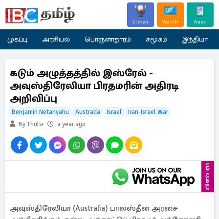
Listen
Watch
Apps
முகப்பு
அரசியல்
பொருளாதாரம்
சமூகம்
இந்தியா
கடும் அழுத்தத்தில் இஸ்ரேல் -
அவுஸ்திரேலியா பிரதமரின் அதிரடி
அறிவிப்பு
Benjamin Netanyahu
Australia
Israel
Iran-Israel War
By Thulsi
a year ago
விளம்பரம்
அவுஸ்திரேலியா (Australia) பாலஸ்தீன அரசை