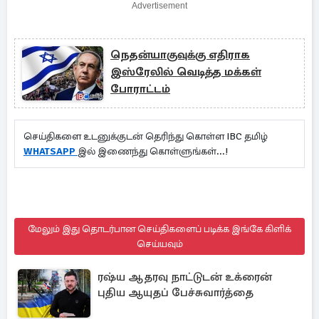
Advertisement
நெதன்யாகுவுக்கு எதிராக
இஸ்ரேலில் வெடித்த மக்கள்
போராட்டம்
செய்திகளை உடனுக்குடன் தெரிந்து கொள்ள IBC தமிழ்
WHATSAPP
இல் இணைந்து கொள்ளுங்கள்...!
மேலும் இது தொடர்பான செய்திகளைப் படிக்க இங்கே கிளிக்
செய்யவும்
ரஷ்ய ஆதரவு நாட்டுடன் உக்ரைன்
புதிய ஆயுதப் பேச்சுவார்த்தை