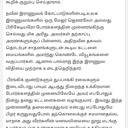
கூறிக் குறும்பு செய்தாராம்.
நவீன இராணுவக் கோட்பாடுகளின்படி,உலக
இராணுவங்களில் ஒரு மேஜர் ஜெனரலோ அல்லது
பிரிகேடியரோ போர்க்களத்தின் முன்னரங்கிற்கு
செல்வது மிக அரிது. அவர்கள் தற்காப்பு
அரண்களுக்குப் பின்னால், அதிநவீன தகவல்
தொடர்புச் சாதனங்களுடன் கூடிய கட்டளை
மையங்களில் அமர்ந்து கொண்டே வியூகங்களை
வகுப்பார்கள். ஆனால் பால்ராஜ் இந்த இராணுவ
விதியை முற்றாக உடைத்தெறிந்தார்.
பீரங்கிக் குண்டுகளும் துப்பாக்கி ரவைகளும்
இடைவிடாது பாயும் ஆபத்து நிறைந்த உக்கிரமான
போர்க்களத்தின் முனையிலேயே அவர் எப்போதும்
நின்று தனது கட்டளைகளை வழங்குவார் . இவரது இந்த
முன்னணித் தலைமைத்துவம் என்பது எப்போதுமே
பிறர் கருதுவதுபோல் தற்கொலைக்குச் சமமானதல்ல,
மாறாக அது வீரர்களின் மனவலிமையை நூறு மடங்கு
உயர்த்தும் ஒரு உன்னதமான உளவியல் உத்தியாகும்.