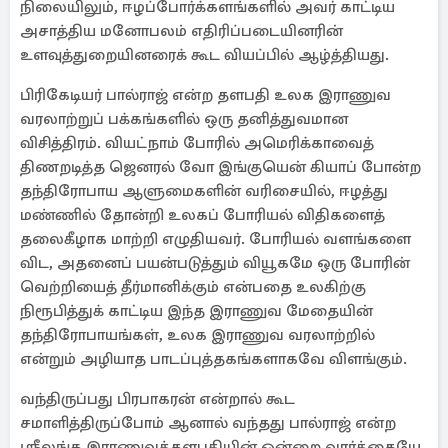
நிலையிலும், ஈழப்போர்க்களங்களில் அவர் காட்டிய
அசாத்திய மனோபலம் எதிரிப்படையினரின்
உளவுத்துறையினரைக் கூட வியப்பில் ஆழ்த்தியது.
பிரிகேடியர் பால்ராஜ் என்ற தளபதி உலக இராணுவ
வரலாற்றுப் பக்கங்களில் ஒரு தனித்துவமான
விசித்திரம். வியட்நாம் போரில் அமெரிக்காவைத்
திணறடித்த ஜெனரல் வோ இங்குயென் கியாப் போன்ற
தந்திரோபாய ஆளுமைகளின் வரிசையில், ஈழத்து
மண்ணில் தோன்றி உலகப் போரியல் விதிகளைத்
தலைகீழாக மாற்றி எழுதியவர். போரியல் வளங்களை
விட, அதனைப் பயன்படுத்தும் வியூகமே ஒரு போரின்
வெற்றியைத் தீர்மானிக்கும் என்பதை உலகிற்கு
நிரூபித்துக் காட்டிய இந்த இராணுவ மேதையின்
தந்திரோபாயங்கள், உலக இராணுவ வரலாற்றில்
என்றும் அழியாத பாடப்புத்தகங்களாகவே விளங்கும்.
வந்திருப்பது பிரபாகரன் என்றால் கூட
சமாளித்திருப்போம் ஆனால் வந்தது பால்ராஜ் என்ற
ஶ்ரீலங்க இராணுவத்தளபதியின் ஒன்றை வார்த்தையே