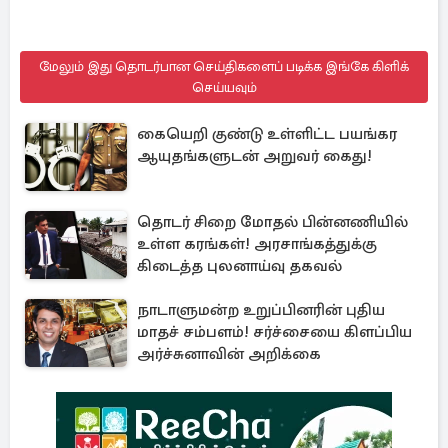
மேலும் இது தொடர்பான செய்திகளைப் படிக்க இங்கே கிளிக்
செய்யவும்
கையெறி குண்டு உள்ளிட்ட பயங்கர
ஆயுதங்களுடன் அறுவர் கைது!
தொடர் சிறை மோதல் பின்னணியில்
உள்ள கரங்கள்! அரசாங்கத்துக்கு
கிடைத்த புலனாய்வு தகவல்
நாடாளுமன்ற உறுப்பினரின் புதிய
மாதச் சம்பளம்! சர்ச்சையை கிளப்பிய
அர்ச்சுனாவின் அறிக்கை