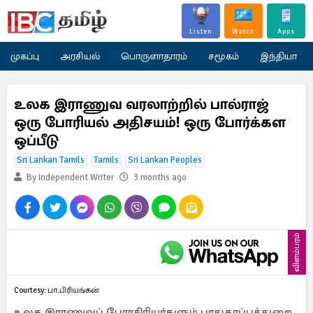
Listen
Watch
Apps
முகப்பு
அரசியல்
பொருளாதாரம்
சமூகம்
இந்தியா
உலக இராணுவ வரலாற்றில் பால்ராஜ்
ஒரு போரியல் அதிசயம்! ஒரு போர்க்கள
ஒப்பீடு
Sri Lankan Tamils
Tamils
Sri Lankan Peoples
By Independent Writer
3 months ago
விளம்பரம்
Courtesy: பா.பிரியங்கன்
உலக இராணுவப் பேராசிரியர்களும் பாதுகாப்புத்துறை