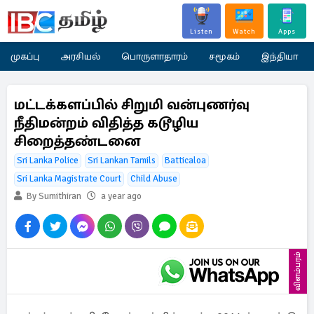
Listen
Watch
Apps
முகப்பு
அரசியல்
பொருளாதாரம்
சமூகம்
இந்தியா
மட்டக்களப்பில் சிறுமி வன்புணர்வு
நீதிமன்றம் விதித்த கடூழிய
சிறைத்தண்டனை
Sri Lanka Police
Sri Lankan Tamils
Batticaloa
Sri Lanka Magistrate Court
Child Abuse
By Sumithiran
a year ago
விளம்பரம்