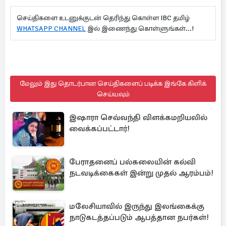
செய்திகளை உடனுக்குடன் தெரிந்து கொள்ள IBC தமிழ்
WHATSAPP CHANNEL
இல் இணைந்து கொள்ளுங்கள்...!
மேலும் இது தொடர்பான செய்திகளைப் படிக்க இங்கே கிளிக்
செய்யவும்
இஷாரா செவ்வந்தி விளக்கமறியலில்
வைக்கப்பட்டார்!
பேராதனைப் பல்கலையின் கல்வி
நடவடிக்கைகள் இன்று முதல் ஆரம்பம்!
மலேசியாவில் இருந்து இலங்கைக்கு
நாடுகடத்தப்படும் ஆபத்தான நபர்கள்!