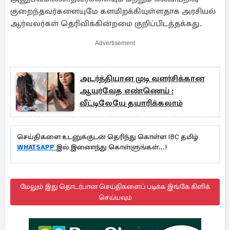
குறைந்தவர்களையுமே களமிறக்கியுள்ளதாக அரசியல்
ஆர்வலர்கள் தெரிவிக்கின்றமை குறிப்பிடத்தக்கது.
Advertisement
அடர்த்தியான முடி வளர்சிக்கான
ஆயுர்வேத எண்ணெய் :
வீட்டிலேயே தயாரிக்கலாம்
செய்திகளை உடனுக்குடன் தெரிந்து கொள்ள IBC தமிழ்
WHATSAPP
இல் இணைந்து கொள்ளுங்கள்...!
மேலும் இது தொடர்பான செய்திகளைப் படிக்க இங்கே கிளிக்
செய்யவும்