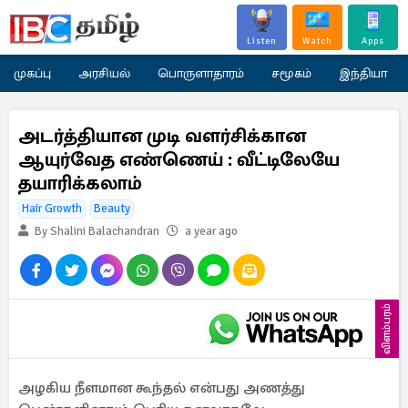
Listen
Watch
Apps
முகப்பு
அரசியல்
பொருளாதாரம்
சமூகம்
இந்தியா
அடர்த்தியான முடி வளர்சிக்கான
ஆயுர்வேத எண்ணெய் : வீட்டிலேயே
தயாரிக்கலாம்
Hair Growth
Beauty
By Shalini Balachandran
a year ago
விளம்பரம்
அழகிய நீளமான கூந்தல் என்பது அணத்து