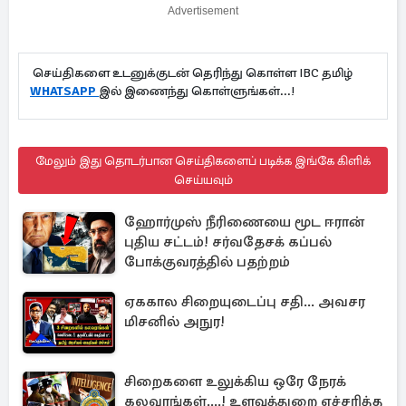
Advertisement
செய்திகளை உடனுக்குடன் தெரிந்து கொள்ள IBC தமிழ்
WHATSAPP
இல் இணைந்து கொள்ளுங்கள்...!
மேலும் இது தொடர்பான செய்திகளைப் படிக்க இங்கே கிளிக்
செய்யவும்
ஹோர்முஸ் நீரிணையை மூட ஈரான்
புதிய சட்டம்! சர்வதேசக் கப்பல்
போக்குவரத்தில் பதற்றம்
ஏககால சிறையுடைப்பு சதி... அவசர
மிசனில் அநுர!
சிறைகளை உலுக்கிய ஒரே நேரக்
கலவரங்கள்....! உளவுத்துறை எச்சரித்த