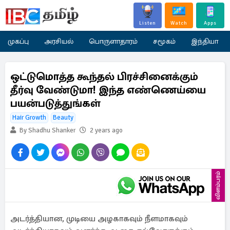
Listen
Watch
Apps
முகப்பு
அரசியல்
பொருளாதாரம்
சமூகம்
இந்தியா
ஒட்டுமொத்த கூந்தல் பிரச்சினைக்கும்
தீர்வு வேண்டுமா! இந்த எண்ணெய்யை
பயன்படுத்துங்கள்
Hair Growth
Beauty
By Shadhu Shanker
2 years ago
விளம்பரம்
அடர்த்தியான, முடியை அழகாகவும் நீளமாகவும்