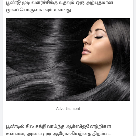
பூண்டு முடி வளர்ச்சிக்கு உதவும் ஒரு அற்புதமான
மூலப்பொருளாகவும் உள்ளது.
Advertisement
பூண்டில் சில சக்திவாய்ந்த ஆக்ஸிஜனேற்றிகள்
உள்ளன, அவை முடி ஆரோக்கியத்தை திறம்பட