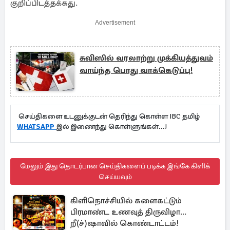
குறிப்பிடத்தக்கது.
Advertisement
சுவிஸில் வரலாற்று முக்கியத்துவம்
வாய்ந்த பொது வாக்கெடுப்பு!
செய்திகளை உடனுக்குடன் தெரிந்து கொள்ள IBC தமிழ்
WHATSAPP
இல் இணைந்து கொள்ளுங்கள்...!
மேலும் இது தொடர்பான செய்திகளைப் படிக்க இங்கே கிளிக்
செய்யவும்
கிளிநொச்சியில் களைகட்டும்
பிரமாண்ட உணவுத் திருவிழா...
றீ(ச்)ஷாவில் கொண்டாட்டம்!