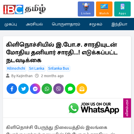
Listen
Watch
Apps
முகப்பு
அரசியல்
பொருளாதாரம்
சமூகம்
இந்தியா
கிளிநொச்சியில் இ.போ.ச. சாரதியுடன்
மோதிய தனியார் சாரதி...! எடுக்கப்பட்ட
நடவடிக்கை
Kilinochchi
Sri Lanka
Srilanka Bus
By Kajinthan
2 months ago
விளம்பரம்
கிளிநொச்சி பேருந்து நிலையத்தில் இலங்கை