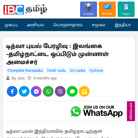
Listen
Watch
Apps
முகப்பு
அரசியல்
பொருளாதாரம்
சமூகம்
இந்தியா
டித்வா புயல் பேரழிவு : இலங்கை
-தமிழ்நாட்டை ஒப்பிடும் முன்னாள்
அமைச்சர்
Champika Ranawaka
Tamil nadu
Sri Lanka
Cyclone
By Jaso
8 months ago
விளம்பரம்
டித்வா புயல் இந்தியாவில் தமிழ்நாட்டிற்குள்