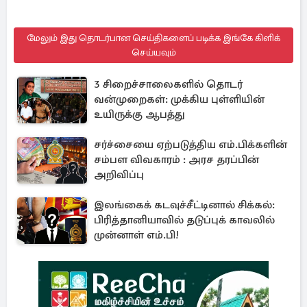
மேலும் இது தொடர்பான செய்திகளைப் படிக்க இங்கே கிளிக்
செய்யவும்
3 சிறைச்சாலைகளில் தொடர்
வன்முறைகள்: முக்கிய புள்ளியின்
உயிருக்கு ஆபத்து
சர்ச்சையை ஏற்படுத்திய எம்.பிக்களின்
சம்பள விவகாரம் : அரச தரப்பின்
அறிவிப்பு
இலங்கைக் கடவுச்சீட்டினால் சிக்கல்:
பிரித்தானியாவில் தடுப்புக் காவலில்
முன்னாள் எம்.பி!