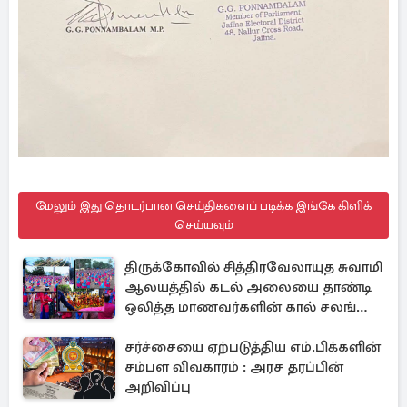
மேலும் இது தொடர்பான செய்திகளைப் படிக்க இங்கே கிளிக்
செய்யவும்
திருக்கோவில் சித்திரவேலாயுத சுவாமி
ஆலயத்தில் கடல் அலையை தாண்டி
ஒலித்த மாணவர்களின் கால் சலங்கை
ஓசை
சர்ச்சையை ஏற்படுத்திய எம்.பிக்களின்
சம்பள விவகாரம் : அரச தரப்பின்
அறிவிப்பு