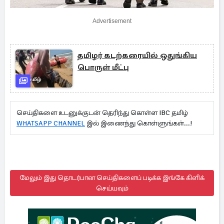
Advertisement
தமிழர் கடற்கரையில் ஒதுங்கிய
பொருள் மீட்பு
செய்திகளை உடனுக்குடன் தெரிந்து கொள்ள IBC தமிழ்
WHATSAPP CHANNEL
இல் இணைந்து கொள்ளுங்கள்...!
மேலும் இது தொடர்பான செய்திகளைப் படிக்க இங்கே கிளிக்
செய்யவும்