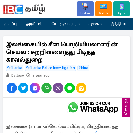
Listen
Watch
Apps
முகப்பு
அரசியல்
பொருளாதாரம்
சமூகம்
இந்தியா
இலங்கையில் சீன பொறியியலாளரின்
செயல் : சுற்றிவளைத்து பிடித்த
காவல்துறை
Sri Lanka
Sri Lanka Police Investigation
China
By Jaso
a year ago
விளம்பரம்
இலங்கை (sri lanka)வெல்லம்பிட்டிய, பிரந்தியாவத்த