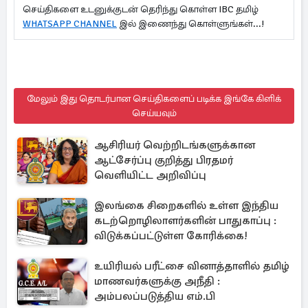
செய்திகளை உடனுக்குடன் தெரிந்து கொள்ள IBC தமிழ்
WHATSAPP CHANNEL
இல் இணைந்து கொள்ளுங்கள்...!
மேலும் இது தொடர்பான செய்திகளைப் படிக்க இங்கே கிளிக்
செய்யவும்
ஆசிரியர் வெற்றிடங்களுக்கான
ஆட்சேர்ப்பு குறித்து பிரதமர்
வெளியிட்ட அறிவிப்பு
இலங்கை சிறைகளில் உள்ள இந்திய
கடற்றொழிலாளர்களின் பாதுகாப்பு :
விடுக்கப்பட்டுள்ள கோரிக்கை!
உயிரியல் பரீட்சை வினாத்தாளில் தமிழ்
மாணவர்களுக்கு அநீதி :
அம்பலப்படுத்திய எம்.பி