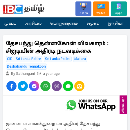
Listen
Watch
Apps
முகப்பு
அரசியல்
பொருளாதாரம்
சமூகம்
இந்தியா
தேசபந்து தென்னகோன் விவகாரம் :
சிஐடியின் அதிரடி நடவடிக்கை
CID - Sri Lanka Police
Sri Lanka Police
Matara
Deshabandu Tennakoon
By Sathangani
a year ago
விளம்பரம்
முன்னாள் காவல்துறை மா அதிபர் தேசபந்து