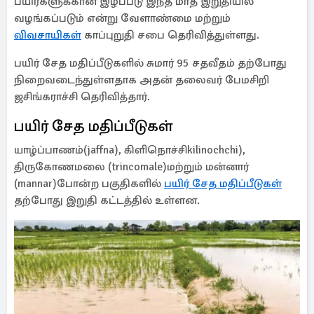
பயிர்களுக்கான இழப்பீடு இந்த மாத இறுதியில்
வழங்கப்படும் என்று வேளாண்மை மற்றும்
விவசாயிகள்
காப்புறுதி சபை தெரிவித்துள்ளது.
பயிர் சேத மதிப்பீடுகளில் சுமார் 95 சதவீதம் தற்போது
நிறைவடைந்துள்ளதாக அதன் தலைவர் பேமசிறி
ஜசிங்கராச்சி தெரிவித்தார்.
பயிர் சேத மதிப்பீடுகள்
யாழ்ப்பாணம்(jaffna), கிளிநொச்சிkilinochchi),
திருகோணமலை (trincomale)மற்றும் மன்னார்
(mannar)போன்ற பகுதிகளில்
பயிர் சேத மதிப்பீடுகள்
தற்போது இறுதி கட்டத்தில் உள்ளன.