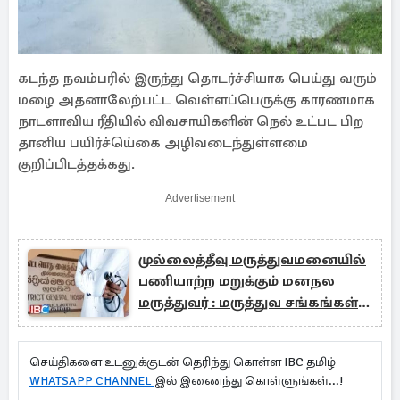
கடந்த நவம்பரில் இருந்து தொடர்ச்சியாக பெய்து வரும்
மழை அதனாலேற்பட்ட வெள்ளப்பெருக்கு காரணமாக
நாடளாவிய ரீதியில் விவசாயிகளின் நெல் உட்பட பிற
தானிய பயிர்ச்யெ்கை அழிவடைந்துள்ளமை
குறிப்பிடத்தக்கது.
Advertisement
முல்லைத்தீவு மருத்துவமனையில்
பணியாற்ற மறுக்கும் மனநல
மருத்துவர் : மருத்துவ சங்கங்கள்
கவலை
செய்திகளை உடனுக்குடன் தெரிந்து கொள்ள IBC தமிழ்
WHATSAPP CHANNEL
இல் இணைந்து கொள்ளுங்கள்...!