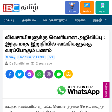
Listen
Watch
Apps
முகப்பு
அரசியல்
பொருளாதாரம்
சமூகம்
இந்தியா
விவசாயிகளுக்கு வெளியான அறிவிப்பு :
இந்த மாத இறுதியில் வங்கிகளுக்கு
வரப்போகும் பணம்
Money
Floods In Sri Lanka
Rice
By Sumithiran
2 years ago
விளம்பரம்
கடந்த நவம்பரில் ஏற்பட்ட வெள்ளத்தால் சேதமடைந்த