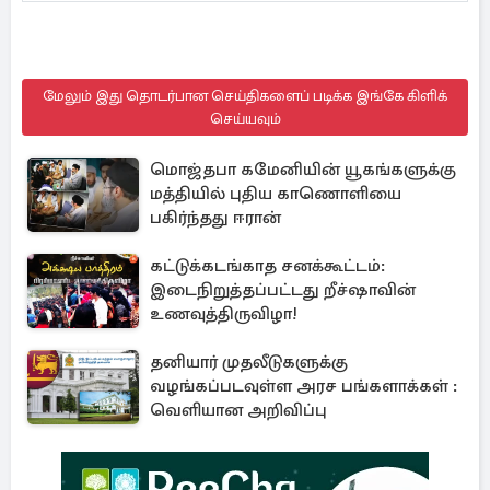
மேலும் இது தொடர்பான செய்திகளைப் படிக்க இங்கே கிளிக்
செய்யவும்
மொஜ்தபா கமேனியின் யூகங்களுக்கு
மத்தியில் புதிய காணொளியை
பகிர்ந்தது ஈரான்
கட்டுக்கடங்காத சனக்கூட்டம்:
இடைநிறுத்தப்பட்டது றீச்ஷாவின்
உணவுத்திருவிழா!
தனியார் முதலீடுகளுக்கு
வழங்கப்படவுள்ள அரச பங்களாக்கள் :
வெளியான அறிவிப்பு