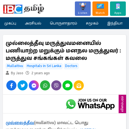
Listen
Watch
Apps
முகப்பு
அரசியல்
பொருளாதாரம்
சமூகம்
இந்தியா
முல்லைத்தீவு மருத்துவமனையில்
பணியாற்ற மறுக்கும் மனநல மருத்துவர் :
மருத்துவ சங்கங்கள் கவலை
Mullaitivu
Hospitals in Sri Lanka
Doctors
By Jaso
2 years ago
விளம்பரம்
முல்லைத்தீவு
(mullaitivu) மாவட்ட பொது