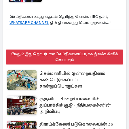
செய்திகளை உடனுக்குடன் தெரிந்து கொள்ள IBC தமிழ்
WHATSAPP CHANNEL
இல் இணைந்து கொள்ளுங்கள்...!
மேலும் இது தொடர்பான செய்திகளைப் படிக்க இங்கே கிளிக்
செய்யவும்
செம்மணியில் இன்றையதினம்
கண்டெடுக்கப்பட்ட
சான்றுப்பொருட்கள்
குருவிட்ட சிறைச்சாலையில்
துப்பாக்கிச் சூடு - நீதியமைச்சரின்
அறிவிப்பு
திராய்க்கேணி படுகொலையின் 36