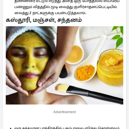
தண்ணீரை மட்டும் எடுத்து அதை ஒரு போத்தலில் ஸ்பிரேய்
பண்ணும் விதத்தில் மூடி வைத்து குளிர்சாதனப்பெட்டியில்
வைத்து 2 நாட்களுக்கு பயன்படுத்தலாம்.
கஸ்தூரி, மஞ்சள், சந்தனம்
Advertisement
ஒரு சுத்தமான பாத்திரத்தில் பசும்பாலை எடுத்து கொள்ளவும்.